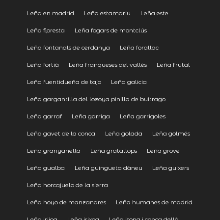
Leña en madrid
Leña estamariu
Leña este
Leña floresta
Leña fogars de montclús
Leña fontanals de cerdanya
Leña forallac
Leña fortià
Leña franqueses del vallès
Leña frutal
Leña fuentidueña de tajo
Leña galicia
Leña gargantilla del lozoya pinilla de buitrago
Leña garraf
Leña garriga
Leña garrigoles
Leña gavet de la conca
Leña golada
Leña golmés
Leña granyanella
Leña gratallops
Leña grove
Leña gualba
Leña guingueta dàneu
Leña guixers
Leña horcajuelo de la sierra
Leña hoyo de manzanares
Leña humanes de madrid
Leña irijoa
Leña irixoa
Leña isona i conca dellà