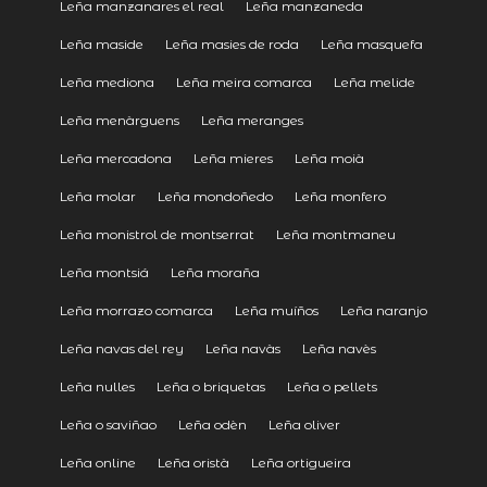
Leña manzanares el real
Leña manzaneda
Leña maside
Leña masies de roda
Leña masquefa
Leña mediona
Leña meira comarca
Leña melide
Leña menàrguens
Leña meranges
Leña mercadona
Leña mieres
Leña moià
Leña molar
Leña mondoñedo
Leña monfero
Leña monistrol de montserrat
Leña montmaneu
Leña montsiá
Leña moraña
Leña morrazo comarca
Leña muíños
Leña naranjo
Leña navas del rey
Leña navàs
Leña navès
Leña nulles
Leña o briquetas
Leña o pellets
Leña o saviñao
Leña odèn
Leña oliver
Leña online
Leña oristà
Leña ortigueira