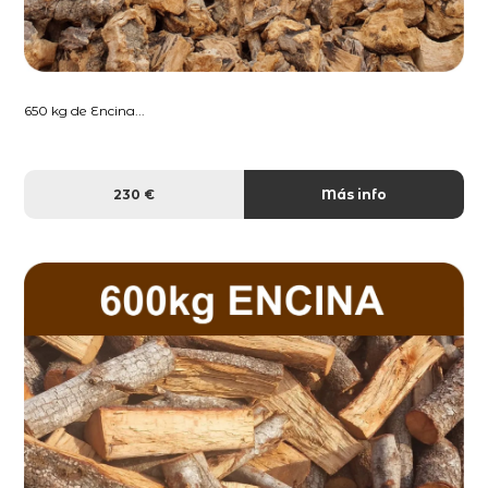
650 kg de Encina...
230 €
Más info