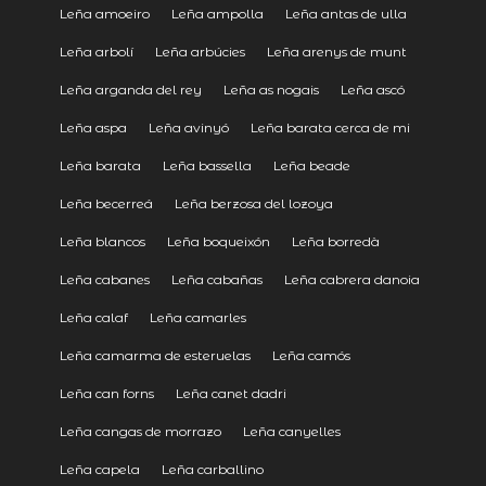
Leña amoeiro
Leña ampolla
Leña antas de ulla
Leña arbolí
Leña arbúcies
Leña arenys de munt
Leña arganda del rey
Leña as nogais
Leña ascó
Leña aspa
Leña avinyó
Leña barata cerca de mi
Leña barata
Leña bassella
Leña beade
Leña becerreá
Leña berzosa del lozoya
Leña blancos
Leña boqueixón
Leña borredà
Leña cabanes
Leña cabañas
Leña cabrera danoia
Leña calaf
Leña camarles
Leña camarma de esteruelas
Leña camós
Leña can forns
Leña canet dadri
Leña cangas de morrazo
Leña canyelles
Leña capela
Leña carballino