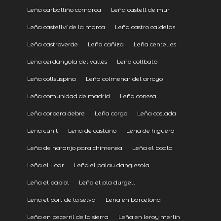
Leña carballiño comarca
Leña castell de mur
Leña castellví de la marca
Leña castro caldelas
Leña castroverde
Leña cañiza
Leña centelles
Leña cerdanyola del vallès
Leña collbató
Leña collsuspina
Leña colmenar del arroyo
Leña comunidad de madrid
Leña conesa
Leña corbera debre
Leña corgo
Leña coslada
Leña cunit
Leña de castaño
Leña de higuera
Leña de naranjo para chimenea
Leña el boalo
Leña el lloar
Leña el palau danglesola
Leña el papiol
Leña el pla durgell
Leña el port de la selva
Leña en barcelona
Leña en becerril de la sierra
Leña en leroy merlin