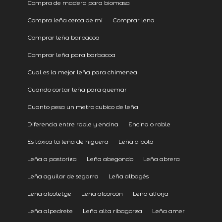
Compra de madera para biomasa
Compra leña cerca de mi
Comprar lena
Comprar leña barbacoa
Comprar leña para barbacoa
Cual es la mejor leña para chimenea
Cuando cortar leña para quemar
Cuanto pesa un metro cubico de leña
Diferencia entre roble y encina
Encina o roble
Es tóxica la leña de higuera
Leña a bola
Leña a pastoriza
Leña abegondo
Leña abrera
Leña aguilar de segarra
Leña albagés
Leña alcoletge
Leña alcorcón
Leña alforja
Leña alpedrete
Leña alta ribagorza
Leña amer