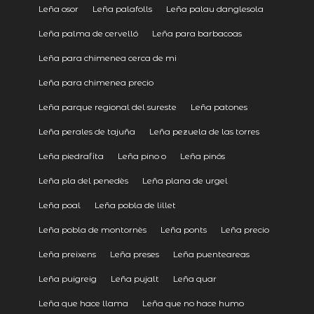
Leña osor
Leña palafolls
Leña palau danglesola
Leña palma de cervelló
Leña para barbacoas
Leña para chimenea cerca de mi
Leña para chimenea precio
Leña parque regional del sureste
Leña patones
Leña perales de tajuña
Leña pezuela de las torres
Leña piedrafita
Leña pino o
Leña pinós
Leña pla del penedès
Leña plana de urgel
Leña poal
Leña pobla de lillet
Leña pobla de montornès
Leña ponts
Leña precio
Leña preixens
Leña preses
Leña puenteareas
Leña puigreig
Leña pujalt
Leña quar
Leña que hace llama
Leña que no hace humo