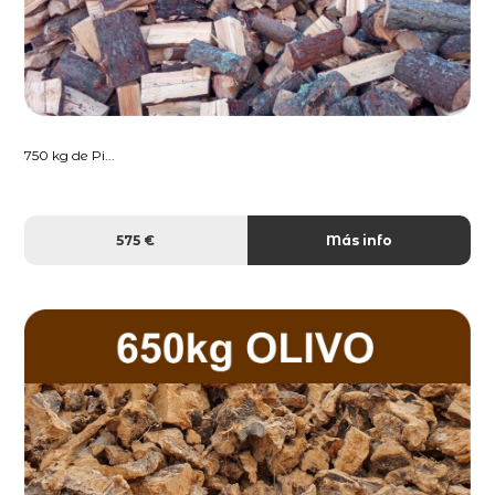
750 kg de Pi...
575 €
Más info