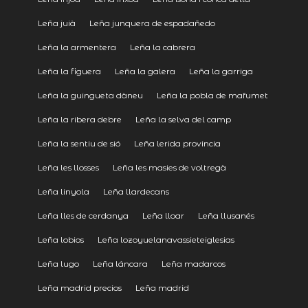
Leña juià
Leña junquera de espadañedo
Leña la armentera
Leña la cabrera
Leña la figuera
Leña la galera
Leña la garriga
Leña la guingueta dàneu
Leña la pobla de mafumet
Leña la ribera debre
Leña la selva del camp
Leña la sentiu de sió
Leña lerida provincia
Leña les llosses
Leña les masies de voltregà
Leña linyola
Leña llardecans
Leña lles de cerdanya
Leña lloar
Leña llusanés
Leña lobios
Leña lozoyuelanavassieteiglesias
Leña lugo
Leña láncara
Leña madarcos
Leña madrid precios
Leña madrid