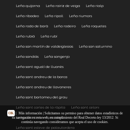
Leña quijorna
Leña rairiz de veiga
Leña rialp
Leña ribadeo
Leña ripoll
Leña riumors
Leña roda de barà
Leña rodeiro
Leña roquetes
Leña rubiá
Leña rubí
Leña san martín de valdeiglesias
Leña san saturnino
Leña sandiás
Leña sangenjo
Leña sant agustí de lluanès
Leña sant andreu de la barca
Leña sant andreu de llavaneres
Leña sant bartomeu del grau
Leña sant carles de la ràpita
Leña sant celoni
OK
|
Más información
| Solicitamos su permiso para obtener datos estadísticos de
Leña sant climent sescebes
su navegación en esta web, en cumplimiento del Real Decreto-ley 13/2012. Si
continúa navegando consideramos que acepta el uso de cookies.
Leña sant esteve de palautordera