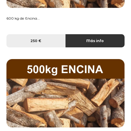
600 kg de Encina...
250 €
Más info