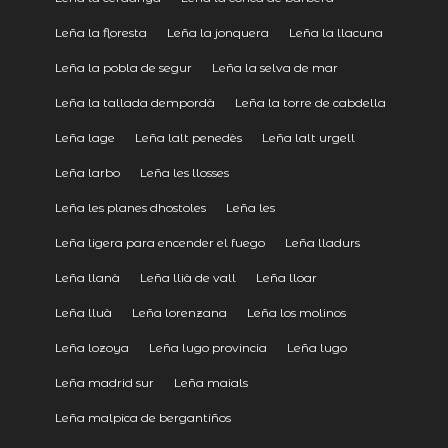
Leña la floresta
Leña la jonquera
Leña la llacuna
Leña la pobla de segur
Leña la selva de mar
Leña la tallada dempordà
Leña la torre de cabdella
Leña lage
Leña lalt penedès
Leña lalt urgell
Leña larbo
Leña les llosses
Leña les planes dhostoles
Leña les
Leña ligera para encender el fuego
Leña lladurs
Leña llanà
Leña llià de vall
Leña lloar
Leña lluà
Leña lorenzana
Leña los molinos
Leña lozoya
Leña lugo provincia
Leña lugo
Leña madrid sur
Leña maials
Leña malpica de bergantiños