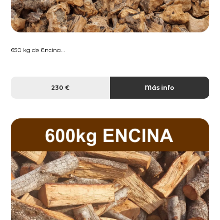
650 kg de Encina...
230 €
Más info