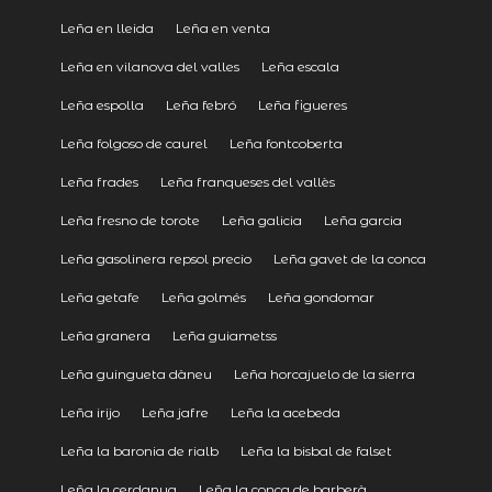
Leña en lleida
Leña en venta
Leña en vilanova del valles
Leña escala
Leña espolla
Leña febró
Leña figueres
Leña folgoso de caurel
Leña fontcoberta
Leña frades
Leña franqueses del vallès
Leña fresno de torote
Leña galicia
Leña garcia
Leña gasolinera repsol precio
Leña gavet de la conca
Leña getafe
Leña golmés
Leña gondomar
Leña granera
Leña guiametss
Leña guingueta dàneu
Leña horcajuelo de la sierra
Leña irijo
Leña jafre
Leña la acebeda
Leña la baronia de rialb
Leña la bisbal de falset
Leña la cerdanya
Leña la conca de barberà