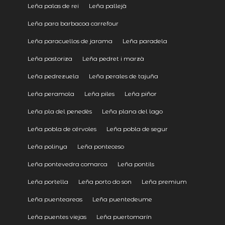
Leña palas de rei
Leña pallejà
Leña para barbacoa carrefour
Leña paracuellos de jarama
Leña paradela
Leña pastoriza
Leña pedret i marzà
Leña pedrezuela
Leña perales de tajuña
Leña peramola
Leña piles
Leña piñor
Leña pla del penedès
Leña plana del lago
Leña pobla de cérvoles
Leña pobla de segur
Leña polinya
Leña ponteceso
Leña pontevedra comarca
Leña pontils
Leña portella
Leña porto do son
Leña premium
Leña puenteareas
Leña puentedeume
Leña puentes viejas
Leña puertomarín