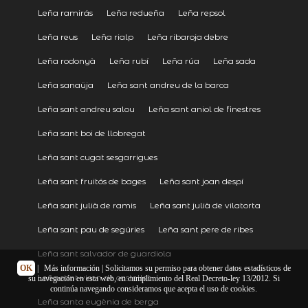
Leña ramirás
Leña redueña
Leña repsol
Leña reus
Leña rialp
Leña ribaroja debre
Leña rodonyà
Leña rubí
Leña rúa
Leña sada
Leña sanaüja
Leña sant andreu de la barca
Leña sant andreu salou
Leña sant aniol de finestres
Leña sant boi de llobregat
Leña sant cugat sesgarrigues
Leña sant fruitós de bages
Leña sant joan despí
Leña sant julià de ramis
Leña sant julià de vilatorta
Leña sant pau de segúries
Leña sant pere de ribes
Leña sant salvador de guardiola
OK
|
Más información
| Solicitamos su permiso para obtener datos estadísticos de
Leña sant vicen de castellet
su navegación en esta web, en cumplimiento del Real Decreto-ley 13/2012. Si
continúa navegando consideramos que acepta el uso de cookies.
Leña santa eugènia de berga