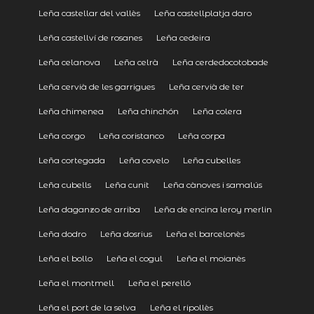
Leña castellar del vallès
Leña castellplatja daro
Leña castellví de rosanes
Leña cedeira
Leña celanova
Leña celrà
Leña cerdedocotobade
Leña cervià de les garrigues
Leña cervià de ter
Leña chimenea
Leña chinchón
Leña colera
Leña corgo
Leña coristanco
Leña corpa
Leña cortegada
Leña covelo
Leña cubelles
Leña cubells
Leña cunit
Leña cànoves i samalús
Leña daganzo de arriba
Leña de encina leroy merlin
Leña dodro
Leña dosrius
Leña el barcelonès
Leña el bollo
Leña el cogul
Leña el moianès
Leña el montmell
Leña el perelló
Leña el port de la selva
Leña el ripollès