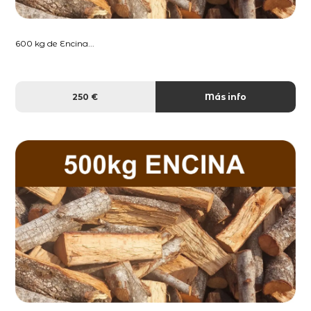
600 kg de Encina...
250 €
Más info