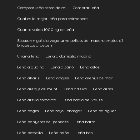
Comprar leña cerca de mi
Comprar leña
Cual es la mejor leña para chimeneas
Cuanto valen 1000 kg de leña
Ecowarm galicia vagalume pellets de madera enplus a1
briquetas ardeben
Encina leña
Leña a domicilio madrid
Leña a gudiña
Leña alcanó
Leña alfoz
Leña allariz
Leña anglés
Leña arenys de mar
Leña arenys de munt
Leña arteixo
Leña artés
Leña arzúa comarca
Leña badia del vallès
Leña bages
Leña bajo llobregat
Leña balaguer
Leña banyeres del penedès
Leña barro
Leña bassella
Leña baña
Leña bcn