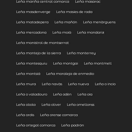
Leña mariña central comarca
Leña masarac
Leña masdenverge
Leña masies de roda
Leña matadepera
Leña mañón
Leña menàrguens
Leña mercadona
Leña moià
Leña mondariz
Leña monistrol de montserrat
Leña montejo de la sierra
Leña monterrey
Leña montesquiu
Leña montgai
Leña montmell
Leña montsiá
Leña moraleja de enmedio
Leña mura
Leña navàs
Leña nueva
Leña o incio
Leña o valadouro
Leña odèn
Leña oia
Leña oliola
Leña oliver
Leña omellonss
Leña ordis
Leña orense comarca
Leña ortegal comarca
Leña padrón