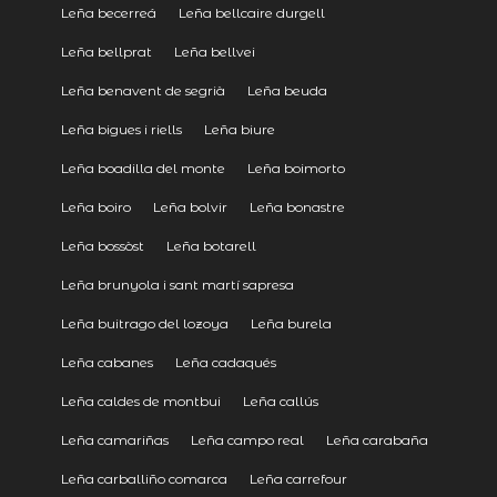
Leña becerreá
Leña bellcaire durgell
Leña bellprat
Leña bellvei
Leña benavent de segrià
Leña beuda
Leña bigues i riells
Leña biure
Leña boadilla del monte
Leña boimorto
Leña boiro
Leña bolvir
Leña bonastre
Leña bossòst
Leña botarell
Leña brunyola i sant martí sapresa
Leña buitrago del lozoya
Leña burela
Leña cabanes
Leña cadaqués
Leña caldes de montbui
Leña callús
Leña camariñas
Leña campo real
Leña carabaña
Leña carballiño comarca
Leña carrefour