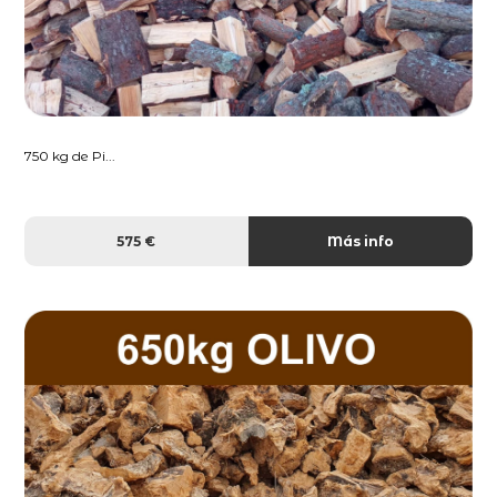
750 kg de Pi...
575 €
Más info