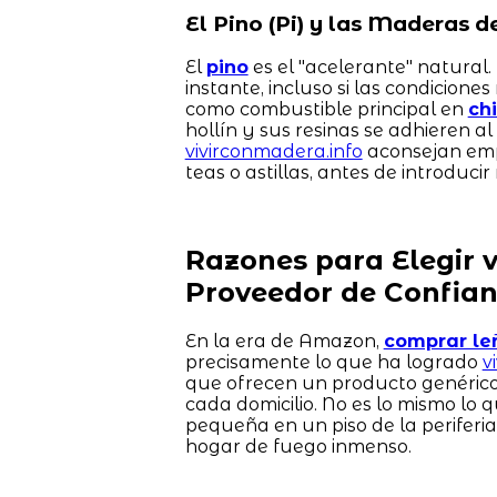
El Pino (Pi) y las Maderas 
El
pino
es el "acelerante" natural.
instante, incluso si las condicione
como combustible principal en
ch
hollín y sus resinas se adhieren a
vivirconmadera.info
aconsejan emp
teas o astillas, antes de introdu
Razones para Elegir 
Proveedor de Confia
En la era de Amazon,
comprar le
precisamente lo que ha logrado
v
que ofrecen un producto genérico
cada domicilio. No es lo mismo lo 
pequeña en un piso de la periferi
hogar de fuego inmenso.