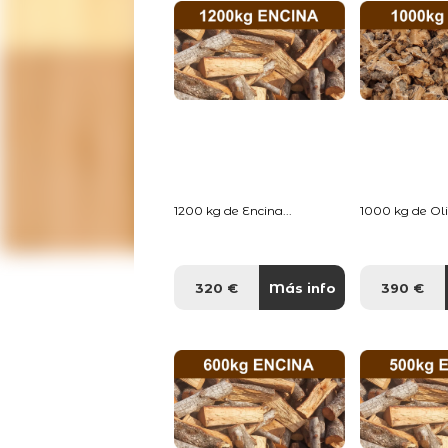
1200 kg de Encina...
1000 kg de Oliv
320 €
Más info
390 €