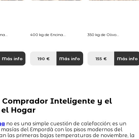
na...
400 kg de Encina...
350 kg de Olivo...
Más info
190 €
Más info
155 €
Más info
 Comprador Inteligente y el
 el Hogar
ya
no es una simple cuestión de calefacción; es un
s masías del Empordà con los pisos modernos del
an las primeras bajas temperaturas de noviembre, la