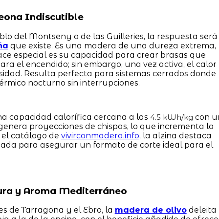
eona Indiscutible
lo del Montseny o de las Guilleries, la respuesta será
ña
que existe. Es una madera de una dureza extrema,
ce especial es su capacidad para crear brasas que
ra el encendido; sin embargo, una vez activa, el calor
nsidad. Resulta perfecta para sistemas cerrados donde
érmico nocturno sin interrupciones.
a capacidad calorífica cercana a las
con u
4.5 kWh/kg
genera proyecciones de chispas, lo que incrementa la
 el catálogo de
vivirconmadera.info
, la alzina destaca
sada para asegurar un formato de corte ideal para el
 Pura y Aroma Mediterráneo
s de Tarragona y el Ebro, la
madera de olivo
deleita