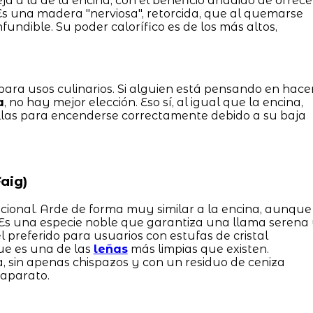
ja a la de la encina, con el beneficio añadido de ofrece
 Es una madera "nerviosa", retorcida, que al quemarse
ndible. Su poder calorífico es de los más altos,
ara usos culinarios. Si alguien está pensando en hace
a
, no hay mejor elección. Eso sí, al igual que la encina,
illas para encenderse correctamente debido a su baja
aig)
icional. Arde de forma muy similar a la encina, aunque
 Es una especie noble que garantiza una llama serena
 el preferido para usuarios con estufas de cristal
e es una de las
leñas
más limpias que existen.
 sin apenas chispazos y con un residuo de ceniza
 aparato.