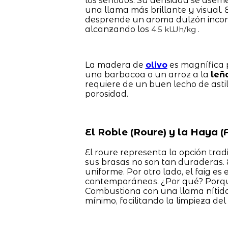
los sentidos. Su densidad se aseme
una llama más brillante y visual.
desprende un aroma dulzón inconfu
alcanzando los
.
4.5 kWh/kg
La madera de
olivo
es magnífica p
una barbacoa o un arroz a la
leñ
requiere de un buen lecho de ast
porosidad.
El Roble (Roure) y la Haya (F
El roure representa la opción trad
sus brasas no son tan duraderas.
uniforme. Por otro lado, el faig es
contemporáneas. ¿Por qué? Porqu
Combustiona con una llama nítida,
mínimo, facilitando la limpieza del