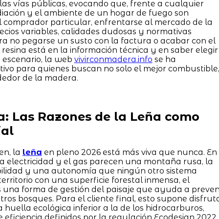
las vías públicas, evocando que, frente a cualquier
adiación y el ambiente de un hogar de fuego son
l comprador particular, enfrentarse al mercado de la
ecios variables, calidades dudosas y normativas
ra no pegarse un susto con la factura o acabar con el
esina está en la información técnica y en saber elegir
 escenario, la web
vivirconmadera.info
se ha
itivo para quienes buscan no solo el mejor combustible
ededor de la madera.
a: Las Razones de la Leña como
al
en, la
leña
en pleno 2026 está más viva que nunca. En
la electricidad y el gas parecen una montaña rusa, la
bilidad y una autonomía que ningún otro sistema
 territorio con una superficie forestal inmensa, el
una forma de gestión del paisaje que ayuda a preven
ros bosques. Para el cliente final, esto supone disfrut
huella ecológica inferior a la de los hidrocarburos,
e eficiencia definidos por la regulación Ecodesign 2022.