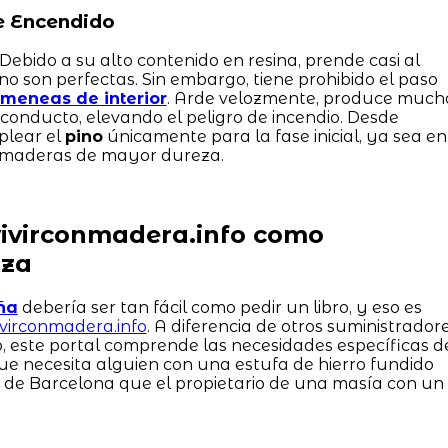
de Encendido
 Debido a su alto contenido en resina, prende casi al
s no son perfectas. Sin embargo, tiene prohibido el paso
imeneas de interior
. Arde velozmente, produce much
l conducto, elevando el peligro de incendio. Desde
lear el
pino
únicamente para la fase inicial, ya sea en
cir maderas de mayor dureza.
vivirconmadera.info como
nza
ña
debería ser tan fácil como pedir un libro, y eso es
ivirconmadera.info
. A diferencia de otros suministrador
, este portal comprende las necesidades específicas d
que necesita alguien con una estufa de hierro fundido
a de Barcelona que el propietario de una masía con un