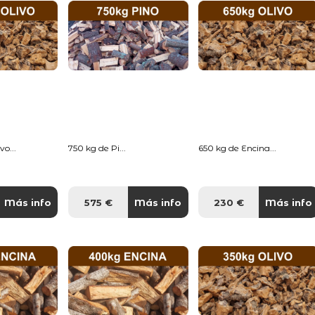
o...
750 kg de Pi...
650 kg de Encina...
Más info
575 €
Más info
230 €
Más info