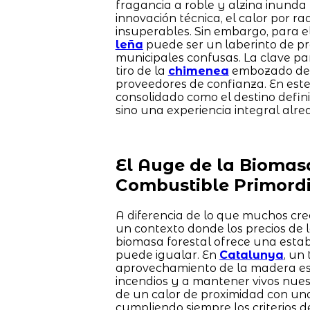
fragancia a roble y alzina inunda 
innovación técnica, el calor por r
insuperables. Sin embargo, para e
leña
puede ser un laberinto de pr
municipales confusas. La clave pa
tiro de la
chimenea
embozado de r
proveedores de confianza. En este
consolidado como el destino defin
sino una experiencia integral alr
El Auge de la Biomas
Combustible Primordi
A diferencia de lo que muchos cre
un contexto donde los precios de 
biomasa forestal ofrece una esta
puede igualar. En
Catalunya
, un
aprovechamiento de la madera es 
incendios y a mantener vivos nuest
de un calor de proximidad con una 
cumpliendo siempre los criterios d