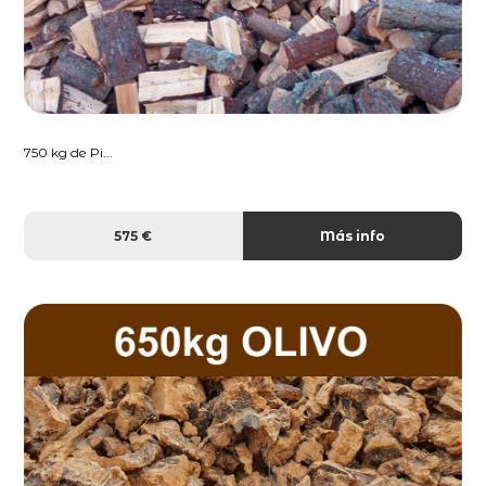
750 kg de Pi...
575 €
Más info