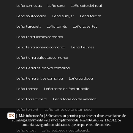
Leña somozas
Leña sora
Leña soto del real
Leña soutomaior
Leña sunyer
Leña talarn
Leña taradell
Leña tarrés
Leña tavertet
Leña terra lemos comarca
Leña terra soneira comarca
Leña tielmes
Leña tierra caldelas comarca
Leña tierra celanova comarca
Leña tierra trives comarca
Leña tordoya
Leña tormss
Leña torre de fontaubella
Leña torrefarrera
Leña torrejón de velasco
Leña torrent
Leña torres de la alameda
OK
|
Más información
| Solicitamos su permiso para obtener datos estadísticos de
Leña trasmiras
Leña triacastela
Leña tui
su navegación en esta web, en cumplimiento del Real Decreto-ley 13/2012. Si
continúa navegando consideramos que acepta el uso de cookies.
Leña urgel
Leña valdeolmosalalpardo