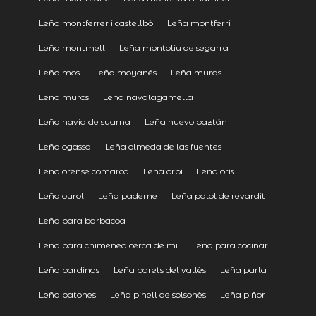
Leña montferrer i castellbò
Leña montferri
Leña montmell
Leña montoliu de segarra
Leña mos
Leña moyanés
Leña muras
Leña muros
Leña navalagamella
Leña navia de suarna
Leña nuevo baztán
Leña ogassa
Leña olmeda de las fuentes
Leña orense comarca
Leña orpí
Leña orís
Leña ourol
Leña paderne
Leña palol de revardit
Leña para barbacoa
Leña para chimenea cerca de mi
Leña para cocinar
Leña pardinas
Leña parets del vallès
Leña parla
Leña patones
Leña pinell de solsonès
Leña piñor