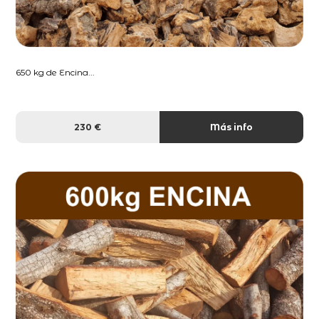
650 kg de Encina...
230 €
Más info