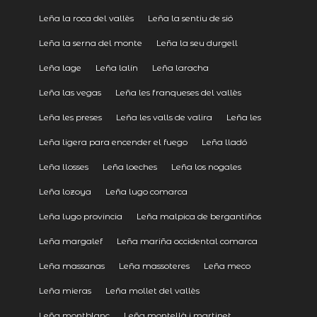
Leña la roca del vallès
Leña la sentiu de sió
Leña la serna del monte
Leña la seu durgell
Leña lage
Leña lalín
Leña laracha
Leña las vegas
Leña les franqueses del vallès
Leña les preses
Leña les valls de valira
Leña les
Leña ligera para encender el fuego
Leña lladó
Leña llosses
Leña loeches
Leña los nogales
Leña lozoya
Leña lugo comarca
Leña lugo provincia
Leña malpica de bergantiños
Leña margalef
Leña mariña occidental comarca
Leña massanas
Leña massoteres
Leña meco
Leña mieras
Leña mollet del vallès
Leña montblanc
Leña montellà i martinet