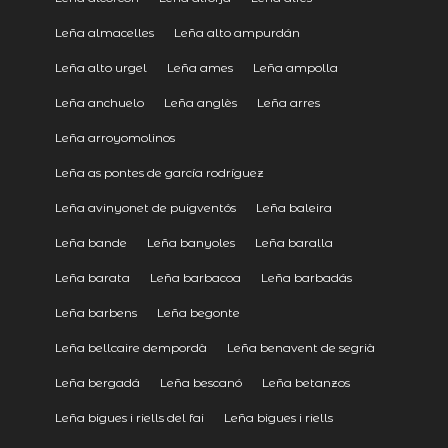
Leña almacelles
Leña alto ampurdán
Leña alto urgel
Leña ames
Leña ampolla
Leña anchuelo
Leña anglès
Leña arres
Leña arroyomolinos
Leña as pontes de garcía rodríguez
Leña avinyonet de puigventós
Leña baleira
Leña bande
Leña banyoles
Leña baralla
Leña barata
Leña barbacoa
Leña barbadás
Leña barbens
Leña begonte
Leña bellcaire dempordà
Leña benavent de segrià
Leña bergadá
Leña bescanó
Leña betanzos
Leña bigues i riells del fai
Leña bigues i riells