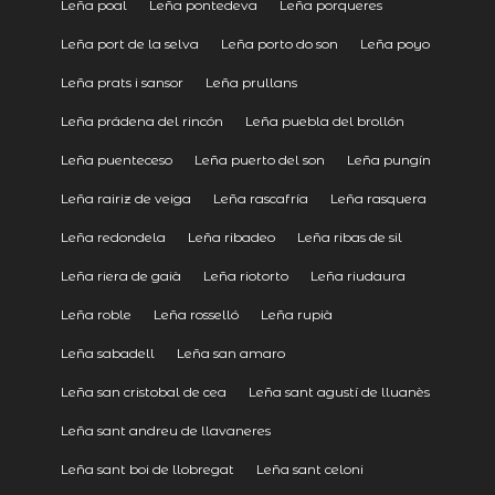
Leña poal
Leña pontedeva
Leña porqueres
Leña port de la selva
Leña porto do son
Leña poyo
Leña prats i sansor
Leña prullans
Leña prádena del rincón
Leña puebla del brollón
Leña puenteceso
Leña puerto del son
Leña pungín
Leña rairiz de veiga
Leña rascafría
Leña rasquera
Leña redondela
Leña ribadeo
Leña ribas de sil
Leña riera de gaià
Leña riotorto
Leña riudaura
Leña roble
Leña rosselló
Leña rupià
Leña sabadell
Leña san amaro
Leña san cristobal de cea
Leña sant agustí de lluanès
Leña sant andreu de llavaneres
Leña sant boi de llobregat
Leña sant celoni