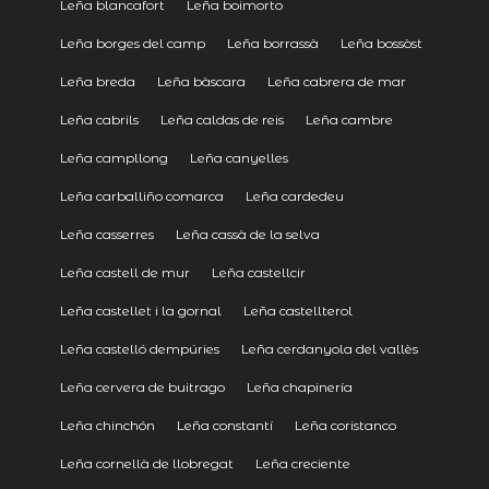
Leña blancafort
Leña boimorto
Leña borges del camp
Leña borrassà
Leña bossòst
Leña breda
Leña bàscara
Leña cabrera de mar
Leña cabrils
Leña caldas de reis
Leña cambre
Leña campllong
Leña canyelles
Leña carballiño comarca
Leña cardedeu
Leña casserres
Leña cassà de la selva
Leña castell de mur
Leña castellcir
Leña castellet i la gornal
Leña castellterol
Leña castelló dempúries
Leña cerdanyola del vallès
Leña cervera de buitrago
Leña chapinería
Leña chinchón
Leña constantí
Leña coristanco
Leña cornellà de llobregat
Leña creciente