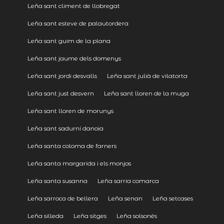
Leña sant climent de llobregat
Leña sant esteve de palautordera
Leña sant guim de la plana
Leña sant jaume dels domenys
Leña sant jordi desvalls
Leña sant julià de vilatorta
Leña sant just desvern
Leña sant lloren de la muga
Leña sant lloren de morunys
Leña sant sadurní danoia
Leña santa coloma de farners
Leña santa margarida i els monjos
Leña santa susanna
Leña sarria comarca
Leña sarroca de bellera
Leña senan
Leña setcases
Leña silleda
Leña sitges
Leña solsonés