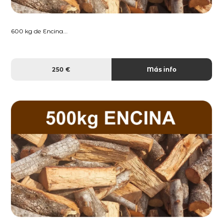
600 kg de Encina...
250 €
Más info