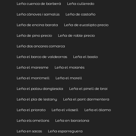
Leña cuenca de barberá
Leña culleredo
Leña cànoves i samalús
Leña de castaño
Leña de encina barata
Leña de eucalipto precio
Leña de pino precio
Leña de roble precio
Leña dos ancares comarca
Leña el barco de valdeorras
Leña el boalo
Leña el maresme
Leña el moianès
Leña el montmell
Leña el morell
Leña el palau danglesola
Leña el pinell de brai
Leña el pla de lestany
Leña el pont darmentera
Leña el priorato
Leña el vilosell
Leña el álamo
Leña els omellons
Leña en barcelona
Leña en sacas
Leña esparreguera