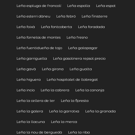
Leña espluga de francolí
Leña espolla
Leña espot
Leña esterri dàneu
Leña febró
Leña finisterre
Leña foixà
Leña fontcoberta
Leña foradada
Leña fornelos de montes
Leña fresno
Leña fuentidueña de tajo
Leña galapagar
Leña garriguella
Leña gasolinera repsol precio
Leña gavà
Leña girona
Leña gualta
Leña higuera
Leña hospitalet de llobregat
Leña incio
Leña la cabrera
Leña la canonja
Leña la cellera de ter
Leña la floresta
Leña la galera
Leña la garrotxa
Leña la granada
Leña la llacuna
Leña la merca
Leña la nou de berguedà
Leña la riba