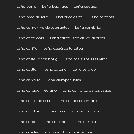
Leña barro
Leña bauhaus
Leña begues
Leña brea de tajo
Leña brico depot
Leña cabacés
Leña camarma de esteruelas
Leña cambrils
Leña capafonts
Leña carballeda de valdeorras
Leña cariño
Leña cassà de la selva
Leña castellar de nhug
Leña castellbell i el vilar
Leña catllar
Leña catoira
Leña cerdido
Leña cervelló
Leña ciempozuelos
Leña collado mediano
Leña comarca de las vegas
Leña conca de dalt
Leña condado comarca
Leña constantí
Leña cornudella de montsant
Leña corpa
Leña crecente
Leña crespià
Leña cruïlles monells i sant sadurní de lheura