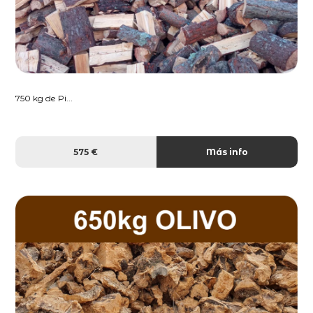
750 kg de Pi...
575 €
Más info