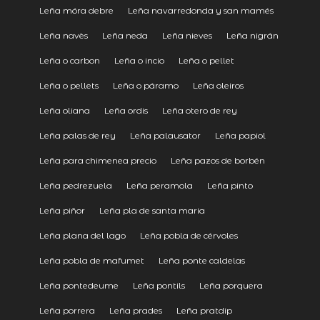
Leña móra debre
Leña navarredonda y san mamés
Leña navès
Leña neda
Leña nieves
Leña nigrán
Leña o carbon
Leña o incio
Leña o pellet
Leña o pellets
Leña o páramo
Leña oleiros
Leña oliana
Leña ordis
Leña otero de rey
Leña palas de rey
Leña palausator
Leña papiol
Leña para chimenea precio
Leña pazos de borbén
Leña pedrezuela
Leña peramola
Leña pinto
Leña piñor
Leña pla de santa maria
Leña plana del lago
Leña pobla de cérvoles
Leña pobla de mafumet
Leña ponte caldelas
Leña pontedeume
Leña pontils
Leña porquera
Leña porrera
Leña prades
Leña pratdip