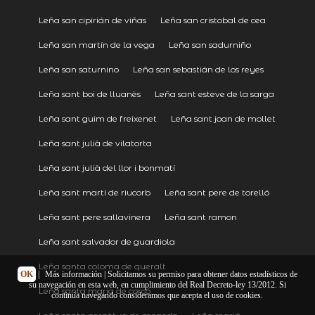
Leña san cipirián de viñas
Leña san cristobal de cea
Leña san martín de la vega
Leña san sadurniño
Leña san saturnino
Leña san sebastián de los reyes
Leña sant boi de lluanès
Leña sant esteve de la sarga
Leña sant guim de freixenet
Leña sant joan de mollet
Leña sant julià de vilatorta
Leña sant julià del llor i bonmatí
Leña sant martí de riucorb
Leña sant pere de torelló
Leña sant pere sallavinera
Leña sant ramon
Leña sant salvador de guardiola
Leña santa coloma de queralt
OK
|
Más información
| Solicitamos su permiso para obtener datos estadísticos de
su navegación en esta web, en cumplimiento del Real Decreto-ley 13/2012. Si
Leña santa maria de corcó
continúa navegando consideramos que acepta el uso de cookies.