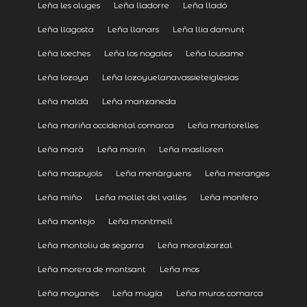
Leña les oluges
Leña lladorre
Leña lladó
Leña llagosta
Leña llanars
Leña llia damunt
Leña loeches
Leña los nogales
Leña lousame
Leña lozoya
Leña lozoyuelanavassieteiglesias
Leña maldà
Leña manzaneda
Leña mariña occidental comarca
Leña martorelles
Leña marà
Leña marín
Leña maslloren
Leña maspujols
Leña menàrguens
Leña meranges
Leña miño
Leña mollet del vallès
Leña monfero
Leña montejo
Leña montmell
Leña montoliu de segarra
Leña moralzarzal
Leña morera de montsant
Leña mos
Leña moyanés
Leña mugía
Leña muros comarca