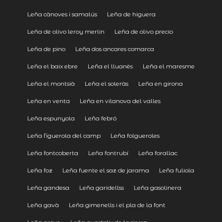
Leña cànoves i samalús
Leña de higuera
Leña de olivo leroy merlin
Leña de olivo precio
Leña de pino
Leña dos ancares comarca
Leña el baix ebre
Leña el lluanès
Leña el maresme
Leña el montsià
Leña el soleràs
Leña en girona
Leña en venta
Leña en vilanova del valles
Leña espunyola
Leña febró
Leña figuerola del camp
Leña folgueroles
Leña fontcoberta
Leña fontrubí
Leña forallac
Leña foz
Leña fuente el saz de jarama
Leña fuliola
Leña gandesa
Leña garidellss
Leña gasolinera
Leña gavà
Leña gimenells i el pla de la font