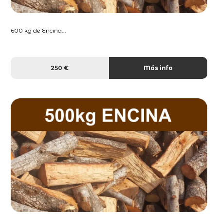
600 kg de Encina...
250 €
Más info