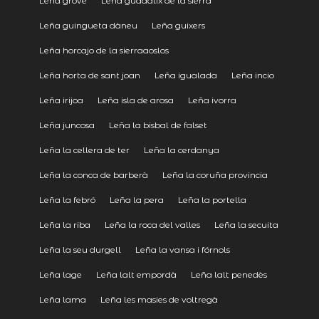
Leña grove
Leña guadalix de la sierra
Leña guingueta dàneu
Leña guixers
Leña horcajo de la sierraaoslos
Leña horta de sant joan
Leña igualada
Leña incio
Leña irijoa
Leña isla de arosa
Leña ivorra
Leña juncosa
Leña la bisbal de falset
Leña la cellera de ter
Leña la cerdanya
Leña la conca de barberà
Leña la coruña provincia
Leña la febró
Leña la pera
Leña la portella
Leña la riba
Leña la roca del valles
Leña la secuita
Leña la seu durgell
Leña la vansa i fórnols
Leña lage
Leña lalt empordà
Leña lalt penedès
Leña lama
Leña les masies de voltregà