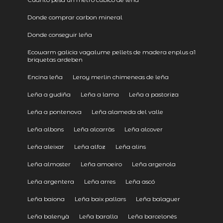
Donde comprar carbon mineral
Donde conseguir leña
Ecowarm galicia vagalume pellets de madera enplus a1
briquetas ardeben
Encina leña
Leroy merlin chimeneas de leña
Leña a gudiña
Leña a lama
Leña a pastoriza
Leña a pontenova
Leña alameda del valle
Leña albons
Leña alcarràs
Leña alcover
Leña aleixar
Leña alfoz
Leña alins
Leña almoster
Leña amoeiro
Leña argenola
Leña argentera
Leña arres
Leña ascó
Leña baiona
Leña baix pallars
Leña balaguer
Leña balenyà
Leña baralla
Leña barcelonés