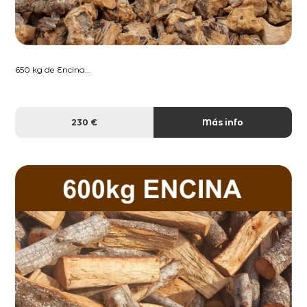
650 kg de Encina...
230 €
Más info