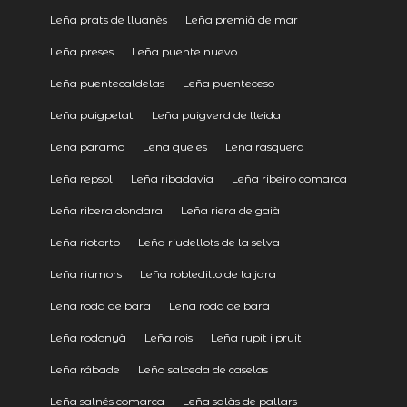
Leña prats de lluanès
Leña premià de mar
Leña preses
Leña puente nuevo
Leña puentecaldelas
Leña puenteceso
Leña puigpelat
Leña puigverd de lleida
Leña páramo
Leña que es
Leña rasquera
Leña repsol
Leña ribadavia
Leña ribeiro comarca
Leña ribera dondara
Leña riera de gaià
Leña riotorto
Leña riudellots de la selva
Leña riumors
Leña robledillo de la jara
Leña roda de bara
Leña roda de barà
Leña rodonyà
Leña rois
Leña rupit i pruit
Leña rábade
Leña salceda de caselas
Leña salnés comarca
Leña salàs de pallars