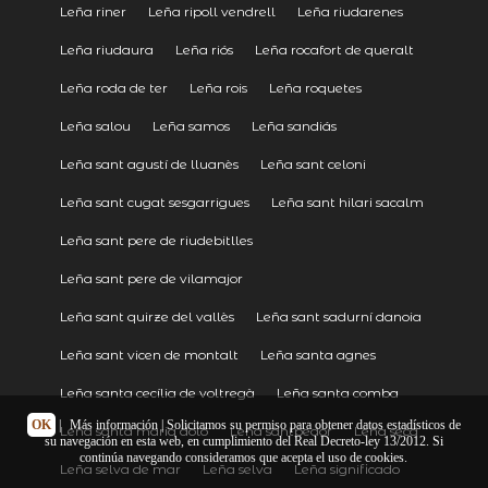
Leña riner
Leña ripoll vendrell
Leña riudarenes
Leña riudaura
Leña riós
Leña rocafort de queralt
Leña roda de ter
Leña rois
Leña roquetes
Leña salou
Leña samos
Leña sandiás
Leña sant agustí de lluanès
Leña sant celoni
Leña sant cugat sesgarrigues
Leña sant hilari sacalm
Leña sant pere de riudebitlles
Leña sant pere de vilamajor
Leña sant quirze del vallès
Leña sant sadurní danoia
Leña sant vicen de montalt
Leña santa agnes
Leña santa cecília de voltregà
Leña santa comba
OK
|
Más información
| Solicitamos su permiso para obtener datos estadísticos de
Leña santa maria doló
Leña santpedor
Leña seca
su navegación en esta web, en cumplimiento del Real Decreto-ley 13/2012. Si
continúa navegando consideramos que acepta el uso de cookies.
Leña selva de mar
Leña selva
Leña significado