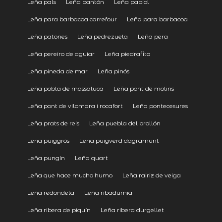
Leña pals
Leña pantón
Leña papiol
Leña para barbacoa carrefour
Leña para barbacoa
Leña patones
Leña pedrezuela
Leña pera
Leña pereiro de aguiar
Leña piedrafita
Leña pineda de mar
Leña pinós
Leña pobla de massaluca
Leña pont de molins
Leña pont de vilomara i rocafort
Leña pontecesures
Leña prats de reis
Leña puebla del brollón
Leña puiggròs
Leña puigverd dagramunt
Leña pungín
Leña quart
Leña que hace mucho humo
Leña rairiz de veiga
Leña redondela
Leña ribadumia
Leña ribera de piquín
Leña ribera durgellet