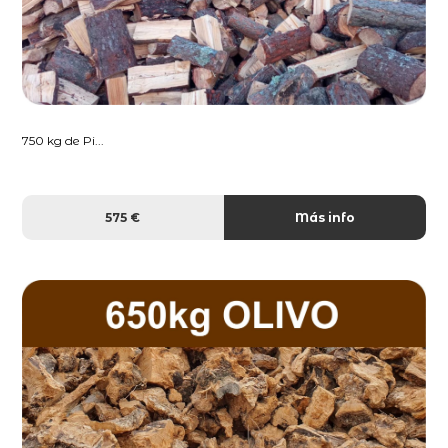
750 kg de Pi...
575 €
Más info