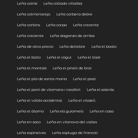
Leña coirós
Leña collado villalba
Leña colmenarejo
Leña corbera debre
Leña corbins
Leña corpa
Leña crecente
Leña creciente
Leña daganzo de arriba
Leña de olivo precio
Leña deltebre
Leña el boalo
Leña el bollo
Leña el cogul
Leña el lloar
Leña el montsià
Leña el pinell de brai
Leña el pla de santa maria
Leña el poal
Leña el pont de vilomara i rocafort
Leña el soleràs
Leña el vallès occidental
Leña el vilosell
Leña el álamo
Leña els guiamets
Leña en casa
Leña en saco
Leña en vilanova del valles
Leña espinelves
Leña espluga de francolí