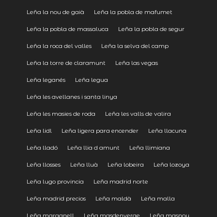
Leña la nou de gaià
Leña la pobla de mafumet
Leña la pobla de massaluca
Leña la pobla de segur
Leña la roca del valles
Leña la selva del camp
Leña la torre de claramunt
Leña las vegas
Leña leganés
Leña legua
Leña les avellanes i santa linya
Leña les masies de roda
Leña les valls de valira
Leña lidl
Leña ligera para encender
Leña llacuna
Leña lladó
Leña llia d amunt
Leña llimiana
Leña llosses
Leña lluà
Leña lobeira
Leña lozoya
Leña lugo provincia
Leña madrid norte
Leña madrid precios
Leña maldà
Leña malla
Leña marganell
Leña masdenverge
Leña masnou