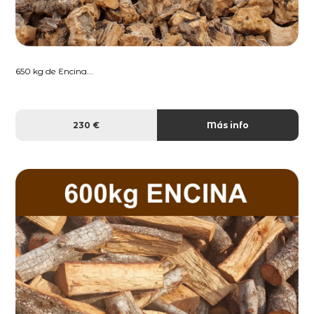
650 kg de Encina...
230 €
Más info