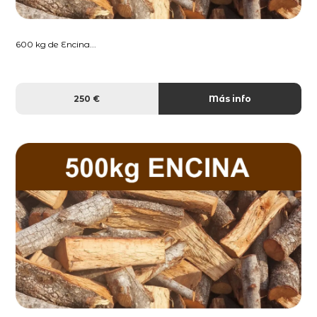
600 kg de Encina...
250 €
Más info