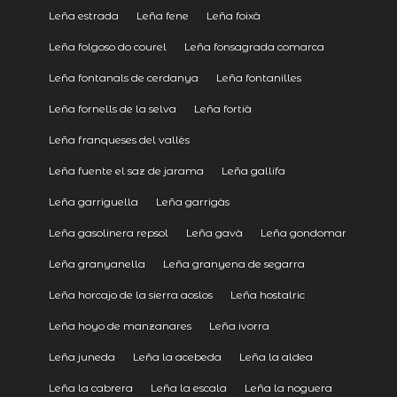
Leña estrada
Leña fene
Leña foixà
Leña folgoso do courel
Leña fonsagrada comarca
Leña fontanals de cerdanya
Leña fontanilles
Leña fornells de la selva
Leña fortià
Leña franqueses del vallès
Leña fuente el saz de jarama
Leña gallifa
Leña garriguella
Leña garrigàs
Leña gasolinera repsol
Leña gavà
Leña gondomar
Leña granyanella
Leña granyena de segarra
Leña horcajo de la sierra aoslos
Leña hostalric
Leña hoyo de manzanares
Leña ivorra
Leña juneda
Leña la acebeda
Leña la aldea
Leña la cabrera
Leña la escala
Leña la noguera