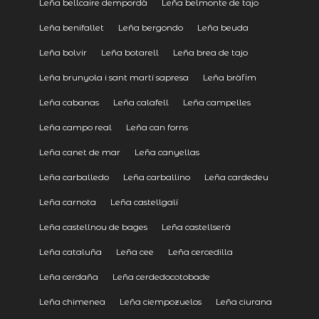
Leña bellcaire dempordà
Leña belmonte de tajo
Leña benifallet
Leña bergondo
Leña beuda
Leña bolvir
Leña botarell
Leña brea de tajo
Leña brunyola i sant martí sapresa
Leña bràfim
Leña cabanas
Leña calafell
Leña campelles
Leña campo real
Leña can forns
Leña canet de mar
Leña canyellas
Leña carballedo
Leña carballino
Leña cardedeu
Leña carnota
Leña castellgalí
Leña castellnou de bages
Leña castellserà
Leña cataluña
Leña cee
Leña cercedilla
Leña cerdaña
Leña cerdedocotobade
Leña chimenea
Leña ciempozuelos
Leña ciurana