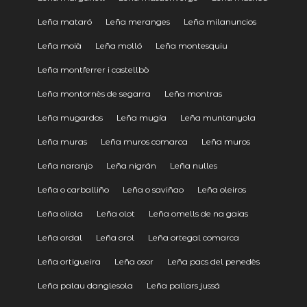
Leña mataró
Leña meranges
Leña milanuncios
Leña moià
Leña molló
Leña montesquiu
Leña montferrer i castellbò
Leña montornès de segarra
Leña montras
Leña mugardos
Leña mugía
Leña muntanyola
Leña muras
Leña muros comarca
Leña muros
Leña naranjo
Leña nigrán
Leña nulles
Leña o carballiño
Leña o saviñao
Leña oleiros
Leña oliola
Leña olot
Leña omells de na gaias
Leña ordal
Leña orol
Leña ortegal comarca
Leña ortigueira
Leña osor
Leña pacs del penedès
Leña palau danglesola
Leña pallars jussá