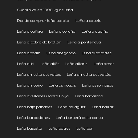
Cuanto valen 1000 kg de leña
Donde comprar leña barata
Leña a capela
Leña a cañiza
Leña a coruña
Leña a gudiña
Leña a pobra do brollón
Leña a pontenova
Leña abadín
Leña abegondo
Leña albatàrrec
Leña albí
Leña alfés
Leña allariz
Leña amer
Leña ametlla del valles
Leña ametlla del vallès
Leña amoeiro
Leña as nogais
Leña as somozas
Leña avellanes i santa linya
Leña badalona
Leña bajo panadés
Leña balaguer
Leña baltar
Leña barbadanes
Leña barberà de la conca
Leña bassella
Leña batres
Leña bcn