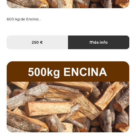
600 kg de Encina...
250 €
Más info