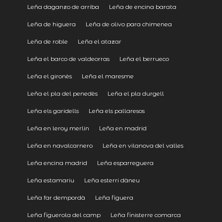
Leña daganzo de arriba
Leña de encina barata
Leña de higuera
Leña de olivo para chimenea
Leña de roble
Leña el atazar
Leña el barco de valdeorras
Leña el berrueco
Leña el gironès
Leña el maresme
Leña el pla del penedès
Leña el pla durgell
Leña els garidells
Leña els pallaresos
Leña en leroy merlin
Leña en madrid
Leña en navalcarnero
Leña en vilanova del valles
Leña encina madrid
Leña esparreguera
Leña estamariu
Leña esterri dàneu
Leña far dempordà
Leña figuera
Leña figuerola del camp
Leña finisterre comarca