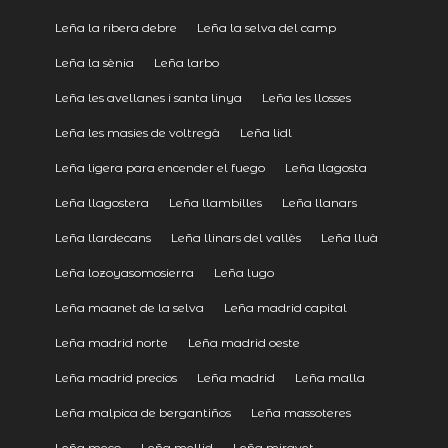
Leña la ribera debre
Leña la selva del camp
Leña la sènia
Leña larbo
Leña les avellanes i santa linya
Leña les llosses
Leña les masies de voltregà
Leña lidl
Leña ligera para encender el fuego
Leña llagosta
Leña llagostera
Leña llambilles
Leña llanars
Leña llardecans
Leña llinars del vallès
Leña lluà
Leña lozoyasomosierra
Leña lugo
Leña maanet de la selva
Leña madrid capital
Leña madrid norte
Leña madrid oeste
Leña madrid precios
Leña madrid
Leña malla
Leña malpica de bergantiños
Leña massoteres
Leña meco
Leña mellid
Leña miravet