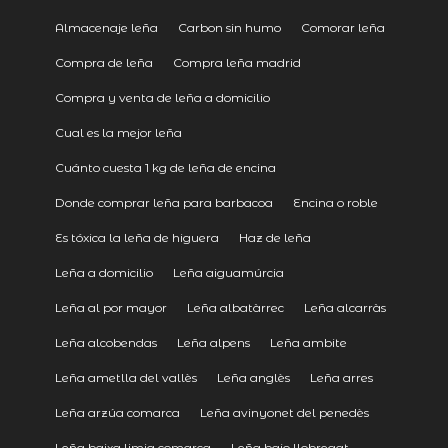
Almacenaje leña
Carbon sin humo
Comorar leña
Compra de leña
Compra leña madrid
Compra y venta de leña a domicilio
Cual es la mejor leña
Cuánto cuesta 1 kg de leña de encina
Donde comprar leña para barbacoa
Encina o roble
Es tóxica la leña de higuera
Haz de leña
Leña a domicilio
Leña aiguamúrcia
Leña al por mayor
Leña albatàrrec
Leña alcarràs
Leña alcobendas
Leña alpens
Leña ambite
Leña ametlla del vallès
Leña anglès
Leña arres
Leña arzúa comarca
Leña avinyonet del penedès
Leña baixa limia comarca
Leña bajo llobregat