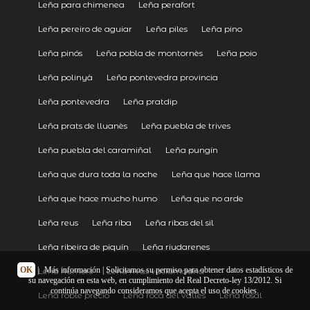
Leña para chimenea
Leña perafort
Leña pereiro de aguiar
Leña piles
Leña pino
Leña pinós
Leña pobla de montornès
Leña poio
Leña polinyà
Leña pontevedra provincia
Leña pontevedra
Leña pratdip
Leña prats de lluanès
Leña puebla de trives
Leña puebla del caramiñal
Leña pungín
Leña que dura toda la noche
Leña que hace llama
Leña que hace mucho humo
Leña que no arde
Leña reus
Leña riba
Leña ribas del sil
Leña ribeira de piquín
Leña riudarenes
OK
|
Más información
| Solicitamos su permiso para obtener datos estadísticos de
Leña riumors
Leña rivas vaciamadrid
su navegación en esta web, en cumplimiento del Real Decreto-ley 13/2012. Si
continúa navegando consideramos que acepta el uso de cookies.
Leña roble precio
Leña roca del vallès
Leña rosal