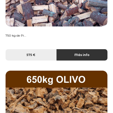
750 kg de Pi...
575 €
Más info