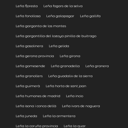
Leña floresta
Leña fogars de la selva
Leña fonollosa
Leña galapagar
Leña gallifa
Leña garganta de los montes
Leña gargantilla del lozoya pinilla de buitrago
Leña gasolinera
Leña gelida
Leña gerona provincia
Leña girona
Leña gomesende
Leña granadella
Leña granera
Leña granollers
Leña guadalix de la sierra
Leña guimerà
Leña horta de sant joan
Leña humanes de madrid
Leña incio
Leña isona i conca dellà
Leña ivars de noguera
Leña juneda
Leña la armentera
Leña la coruña provincia
Leña la quar