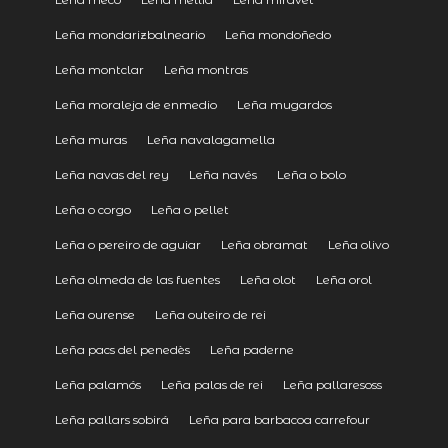
Leña mondarizbalneario
Leña mondoñedo
Leña montclar
Leña montras
Leña moraleja de enmedio
Leña mugardos
Leña muras
Leña navalagamella
Leña navas del rey
Leña navés
Leña o bolo
Leña o corgo
Leña o pellet
Leña o pereiro de aguiar
Leña obramat
Leña olivo
Leña olmeda de las fuentes
Leña olot
Leña orol
Leña ourense
Leña outeiro de rei
Leña pacs del penedès
Leña paderne
Leña palamós
Leña palas de rei
Leña pallaresoss
Leña pallars sobirá
Leña para barbacoa carrefour