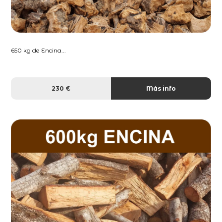
650 kg de Encina...
230 €
Más info