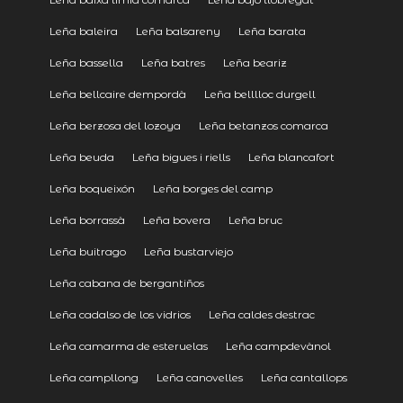
Leña baleira
Leña balsareny
Leña barata
Leña bassella
Leña batres
Leña beariz
Leña bellcaire dempordà
Leña belllloc durgell
Leña berzosa del lozoya
Leña betanzos comarca
Leña beuda
Leña bigues i riells
Leña blancafort
Leña boqueixón
Leña borges del camp
Leña borrassà
Leña bovera
Leña bruc
Leña buitrago
Leña bustarviejo
Leña cabana de bergantiños
Leña cadalso de los vidrios
Leña caldes destrac
Leña camarma de esteruelas
Leña campdevànol
Leña campllong
Leña canovelles
Leña cantallops