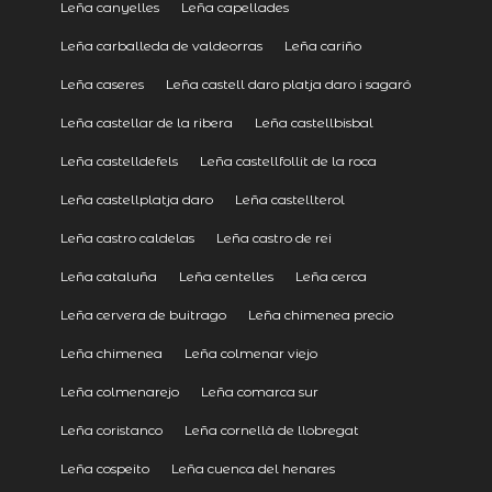
Leña canyelles
Leña capellades
Leña carballeda de valdeorras
Leña cariño
Leña caseres
Leña castell daro platja daro i sagaró
Leña castellar de la ribera
Leña castellbisbal
Leña castelldefels
Leña castellfollit de la roca
Leña castellplatja daro
Leña castellterol
Leña castro caldelas
Leña castro de rei
Leña cataluña
Leña centelles
Leña cerca
Leña cervera de buitrago
Leña chimenea precio
Leña chimenea
Leña colmenar viejo
Leña colmenarejo
Leña comarca sur
Leña coristanco
Leña cornellà de llobregat
Leña cospeito
Leña cuenca del henares