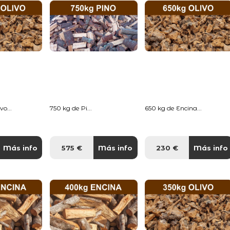
o...
750 kg de Pi...
650 kg de Encina...
Más info
575 €
Más info
230 €
Más info