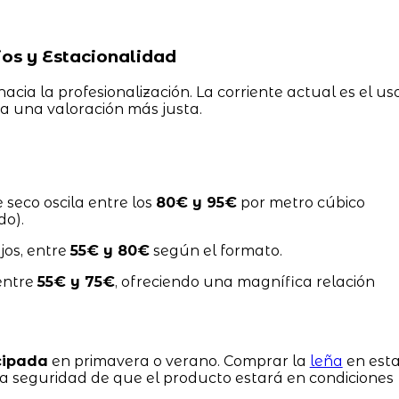
os y Estacionalidad
cia la profesionalización. La corriente actual es el us
a una valoración más justa.
e seco oscila entre los
80€ y 95€
por metro cúbico
do).
jos, entre
55€ y 80€
según el formato.
entre
55€ y 75€
, ofreciendo una magnífica relación
cipada
en primavera o verano. Comprar la
leña
en est
la seguridad de que el producto estará en condiciones