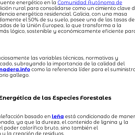
fuente energético en la
Comunidad Autónoma de
ición rural para consolidarse como un cimiento clave 
encia energética residencial. Galicia, con una masa
damente el 50% de su suelo, posee una de las tasas de
das de la Unión Europea, lo que transforma a la
más lógico, sostenible y económicamente eficiente par
ciosamente las variables técnicas, normativas y
ado, subrayando la importancia de la calidad del
madera.info
como la referencia líder para el suministr
orio gallego.
Energética de las Especies Forestales
alefacción basado en
leña
está condicionado de mane
onada, ya que la dureza, el contenido de lignina y la
l poder calorífico bruto, sino también el
y la creación de residuos.