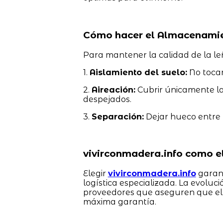
Cómo hacer el Almacenamie
Para mantener la calidad de la l
1.
Aislamiento del suelo:
No tocar 
2.
Aireación:
Cubrir únicamente la 
despejados.
3.
Separación:
Dejar hueco entre la
vivirconmadera.info como e
Elegir
vivirconmadera.info
garant
logística especializada. La evoluc
proveedores que aseguren que el
máxima garantía.