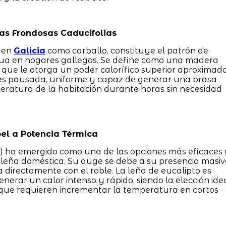
las Frondosas Caducifolias
o en
Galicia
como carballo, constituye el patrón de
inua en hogares gallegos. Se define como una madera
o que le otorga un poder calorífico superior aproximad
es pausada, uniforme y capaz de generar una brasa
eratura de la habitación durante horas sin necesidad
el a Potencia Térmica
s) ha emergido como una de las opciones más eficaces
eña doméstica. Su auge se debe a su presencia masiv
za directamente con el roble. La leña de eucalipto es
erar un calor intenso y rápido, siendo la elección ide
 que requieren incrementar la temperatura en cortos