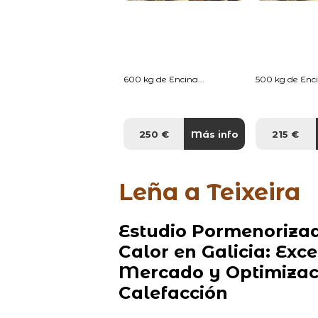
600 kg de Encina...
500 kg de Enci
250 €
Más info
215 €
Leña a Teixeira
Estudio Pormenorizad
Calor en Galicia: Exc
Mercado y Optimizaci
Calefacción