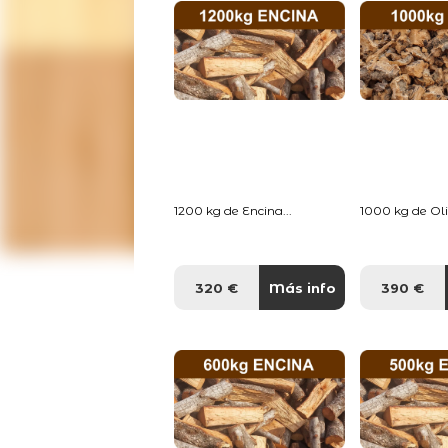
1200 kg de Encina...
1000 kg de Oliv
320 €
Más info
390 €