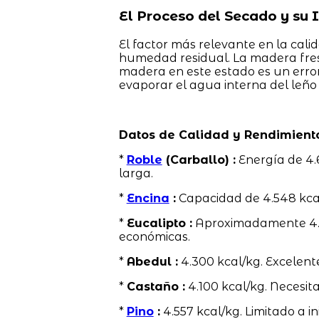
El Proceso del Secado y su
El factor más relevante en la cali
humedad residual. La madera fre
madera en este estado es un error
evaporar el agua interna del leño
Datos de Calidad y Rendimient
*
Roble
(Carballo) :
Energía de 4.
larga.
*
Encina
:
Capacidad de 4.548 kca
*
Eucalipto :
Aproximadamente 4.58
económicas.
*
Abedul :
4.300 kcal/kg. Excelent
*
Castaño :
4.100 kcal/kg. Necesit
*
Pino
:
4.557 kcal/kg. Limitado a in