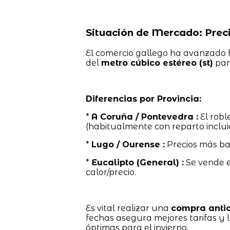
Situación de Mercado: Preci
El comercio gallego ha avanzado ha
del
metro cúbico estéreo (st)
par
Diferencias por Provincia:
*
A Coruña / Pontevedra :
El robl
(habitualmente con reparto inclui
*
Lugo / Ourense :
Precios más ba
*
Eucalipto (General) :
Se vende 
calor/precio.
Es vital realizar una
compra anti
fechas asegura mejores tarifas y 
óptimas para el invierno.