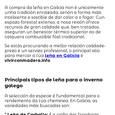
A compra da leña en Galicia non é unicamente
unha tradición enraizada, senón a forma máis
intelixente e sostible de dar calor a o fogar. Cun
espazo forestal extenso, a nosa rexión ofrece
recursos de gran calidade que, ben tratados,
aseguran un benestar térmico superior ao de
calquera combustible fósil tradicional.
Se estás procurando a mellor relación calidade-
prezo e un servizo profesional, o principal sitio
para mercar a túa
leña en Galicia
é
vivirconmadera.info
.
Principais tipos de leña para o inverno
galego
A selección da especie é fundamental para o
rendemento da túa cheminea. En Galicia, as
variedades máis buscadas son:
*
Leña de Carballo:
É a raíña das frondosas.