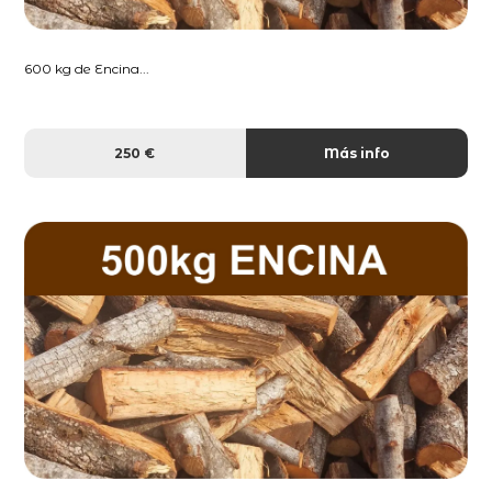
600 kg de Encina...
250 €
Más info