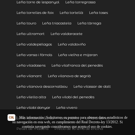
Leña torre de lespanyol
Leña torregrossa
Leña torrelles de foix
Leña tortellà
Leña toses
Leña touro
Leña triacastela
Leña tàrrega
Leña ultramort
Leña valdaracete
Leña valdepiélagos
Leña valdoviño
Leña vansa i fórnols
Leña vielha e mijaran
Leña viladasens
Leña vilafranca del penedès
Leña vilanant
Leña vilanova de segrià
Leña vilanova descornalbou
Leña vilassar de dalt
Leña vilella alta
Leña vilobí del penedès
Leña vilobí donyar
Leña vivero
OK
|
Más información
| Solicitamos su permiso para obtener datos estadísticos de
Leña xallas comarca
Leña xerta
Leña órdenes
su navegación en esta web, en cumplimiento del Real Decreto-ley 13/2012. Si
continúa navegando consideramos que acepta el uso de cookies.
Pellet de madera
Precio de la leña de encina