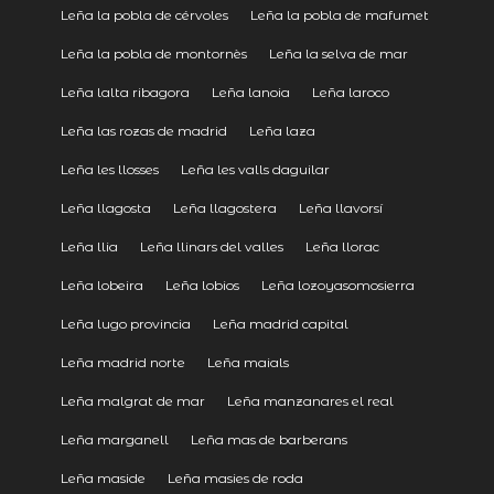
Leña la pobla de cérvoles
Leña la pobla de mafumet
Leña la pobla de montornès
Leña la selva de mar
Leña lalta ribagora
Leña lanoia
Leña laroco
Leña las rozas de madrid
Leña laza
Leña les llosses
Leña les valls daguilar
Leña llagosta
Leña llagostera
Leña llavorsí
Leña llia
Leña llinars del valles
Leña llorac
Leña lobeira
Leña lobios
Leña lozoyasomosierra
Leña lugo provincia
Leña madrid capital
Leña madrid norte
Leña maials
Leña malgrat de mar
Leña manzanares el real
Leña marganell
Leña mas de barberans
Leña maside
Leña masies de roda