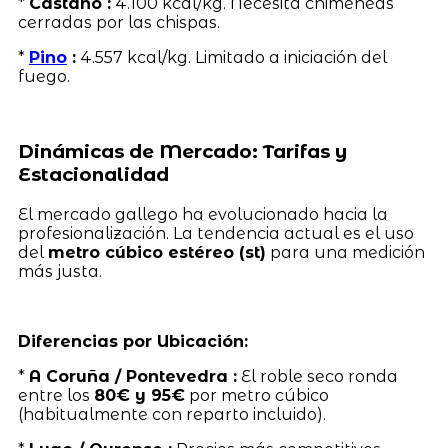
*
Castaño :
4.100 kcal/kg. Necesita chimeneas
cerradas por las chispas.
*
Pino
:
4.557 kcal/kg. Limitado a iniciación del
fuego.
Dinámicas de Mercado: Tarifas y
Estacionalidad
El mercado gallego ha evolucionado hacia la
profesionalización. La tendencia actual es el uso
del
metro cúbico estéreo (st)
para una medición
más justa.
Diferencias por Ubicación:
*
A Coruña / Pontevedra :
El roble seco ronda
entre los
80€ y 95€
por metro cúbico
(habitualmente con reparto incluido).