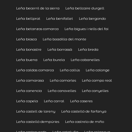
Leña becerril de la sierra
Leña bellcaire durgell
Leña bellprat
Leña benifallet
Leña bergondo
Leña betanzos comarca
Leña bigues i riells del fai
Leña biosca
Leña boadilla del monte
Leña bonastre
Leña borrassà
Leña breda
Leña buena
Leña burela
Leña cabanelles
Leña caldas comarca
Leña callús
Leña calonge
Leña camarasa
Leña camarles
Leña campo real
Leña canencia
Leña canovelles
Leña canyelles
Leña capela
Leña carral
Leña caseres
Leña castell de lareny
Leña castelló de farfanya
Leña castelló dempúries
Leña castrelo de miño
Leña castroverde
Leña cataluña
Leña celanova