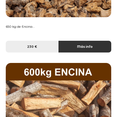
650 kg de Encina...
230 €
Más info