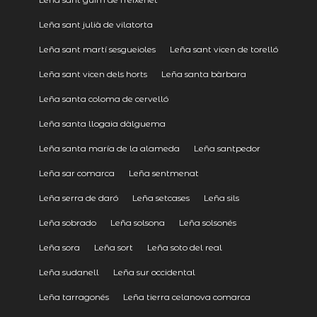
Leña sant julià de vilatorta
Leña sant martí sesgueioles
Leña sant vicen de torelló
Leña sant vicen dels horts
Leña santa bàrbara
Leña santa coloma de cervelló
Leña santa llogaia dàlguema
Leña santa maría de la alameda
Leña santpedor
Leña sar comarca
Leña sentmenat
Leña serra de daró
Leña setcases
Leña sils
Leña sobrado
Leña solsona
Leña solsonés
Leña sora
Leña sort
Leña soto del real
Leña sudanell
Leña sur occidental
Leña tarragonés
Leña tierra celanova comarca