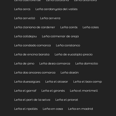
Leña cercs
Leña cerdanyola del vallès
Leña cervelló
Leña cervera
Leña clariana de cardener
Leña coirós
Leña coles
Leña colldejou
Leña colmenar de oreja
Leña condado comarca
Leña coristanco
Leña de encina barata
Leña de eucalipto precio
Leña de pino
Leña deza comarca
Leña domicilio
Leña dos ancares comarca
Leña dozón
Leña duesaigües
Leña el atazar
Leña el baix camp
Leña el garraf
Leña el gironès
Leña el montmell
Leña el port de la selva
Leña el priorat
Leña el ripollès
Leña en casa
Leña en madrid