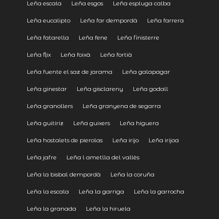
Leña escala
Leña esgos
Leña espluga calba
Leña eucalipto
Leña far dempordà
Leña farrera
Leña fatarella
Leña fene
Leña finisterre
Leña flix
Leña foixà
Leña fortià
Leña fuente el saz de jarama
Leña galapagar
Leña ginestar
Leña gisclareny
Leña godall
Leña granollers
Leña granyena de segarra
Leña guitiriz
Leña guixers
Leña higuera
Leña hostalets de pierolas
Leña irijo
Leña irijoa
Leña jafre
Leña l ametlla del vallès
Leña la bisbal dempordà
Leña la coruña
Leña la escala
Leña la garriga
Leña la garrocha
Leña la granada
Leña la hiruela