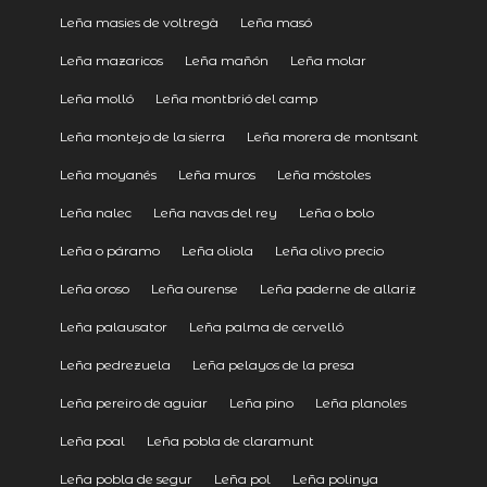
Leña masies de voltregà
Leña masó
Leña mazaricos
Leña mañón
Leña molar
Leña molló
Leña montbrió del camp
Leña montejo de la sierra
Leña morera de montsant
Leña moyanés
Leña muros
Leña móstoles
Leña nalec
Leña navas del rey
Leña o bolo
Leña o páramo
Leña oliola
Leña olivo precio
Leña oroso
Leña ourense
Leña paderne de allariz
Leña palausator
Leña palma de cervelló
Leña pedrezuela
Leña pelayos de la presa
Leña pereiro de aguiar
Leña pino
Leña planoles
Leña poal
Leña pobla de claramunt
Leña pobla de segur
Leña pol
Leña polinya