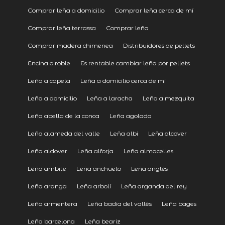
Comprar leña a domicilio
Comprar leña cerca de mí
Comprar leña terrassa
Comprar leña
Comprar madera chimenea
Distribuidores de pellets
Encina o roble
Es rentable cambiar leña por pellets
Leña a capela
Leña a domicilio cerca de mi
Leña a domicilio
Leña a laracha
Leña a mezquita
Leña abella de la conca
Leña agolada
Leña alameda del valle
Leña albi
Leña alcover
Leña aldover
Leña alforja
Leña almacelles
Leña ambite
Leña anchuelo
Leña anglés
Leña aranga
Leña arbolí
Leña arganda del rey
Leña armentera
Leña badia del vallès
Leña bages
Leña barcelona
Leña beariz