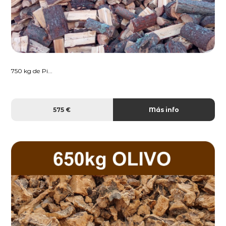
750 kg de Pi...
575 €
Más info