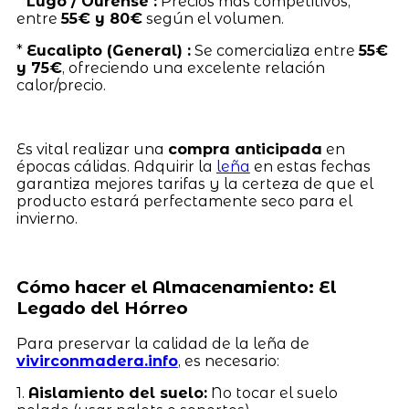
*
Lugo / Ourense :
Precios más competitivos,
entre
55€ y 80€
según el volumen.
*
Eucalipto (General) :
Se comercializa entre
55€
y 75€
, ofreciendo una excelente relación
calor/precio.
Es vital realizar una
compra anticipada
en
épocas cálidas. Adquirir la
leña
en estas fechas
garantiza mejores tarifas y la certeza de que el
producto estará perfectamente seco para el
invierno.
Cómo hacer el Almacenamiento: El
Legado del Hórreo
Para preservar la calidad de la leña de
vivirconmadera.info
, es necesario:
1.
Aislamiento del suelo:
No tocar el suelo