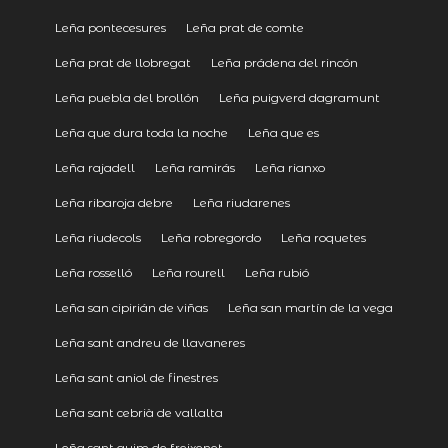
Leña pontecesures
Leña prat de comte
Leña prat de llobregat
Leña prádena del rincón
Leña puebla del brollón
Leña puigverd dagramunt
Leña que dura toda la noche
Leña que es
Leña rajadell
Leña ramirás
Leña rianxo
Leña ribaroja debre
Leña riudarenes
Leña riudecols
Leña robregordo
Leña roquetes
Leña rosselló
Leña rourell
Leña rubió
Leña san cipirián de viñas
Leña san martín de la vega
Leña sant andreu de llavaneres
Leña sant aniol de finestres
Leña sant cebrià de vallalta
Leña sant guim de freixenet