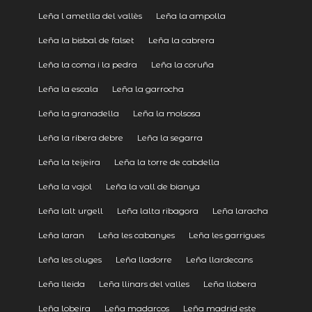
Leña l ametlla del vallès
Leña la ampolla
Leña la bisbal de falset
Leña la cabrera
Leña la coma i la pedra
Leña la coruña
Leña la escala
Leña la garrocha
Leña la granadella
Leña la molsosa
Leña la ribera debre
Leña la segarra
Leña la teijeira
Leña la torre de cabdella
Leña la vajol
Leña la vall de bianya
Leña lalt urgell
Leña lalta ribagora
Leña laracha
Leña laran
Leña les cabanyes
Leña les garrigues
Leña les oluges
Leña lladorre
Leña llardecans
Leña lleida
Leña llinars del valles
Leña llobera
Leña lobeira
Leña madarcos
Leña madrid este