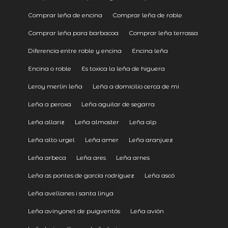
Comprar leña de encina
Comprar leña de roble
Comprar leña para barbacoa
Comprar leña terrassa
Diferencia entre roble y encina
Encina leña
Encina o roble
Es toxica la leña de higuera
Leroy merlin leña
Leña a domicilio cerca de mi
Leña a peroxa
Leña aguilar de segarra
Leña allariz
Leña almoster
Leña alp
Leña alto urgel
Leña amer
Leña aranjuez
Leña arbeca
Leña ares
Leña arnes
Leña as pontes de garcía rodríguez
Leña ascó
Leña avellanes i santa linya
Leña avinyonet de puigventós
Leña avión