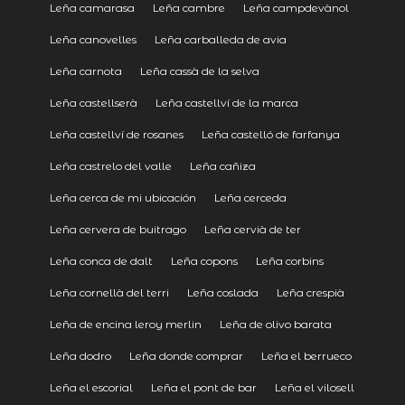
Leña camarasa
Leña cambre
Leña campdevànol
Leña canovelles
Leña carballeda de avia
Leña carnota
Leña cassà de la selva
Leña castellserà
Leña castellví de la marca
Leña castellví de rosanes
Leña castelló de farfanya
Leña castrelo del valle
Leña cañiza
Leña cerca de mi ubicación
Leña cerceda
Leña cervera de buitrago
Leña cervià de ter
Leña conca de dalt
Leña copons
Leña corbins
Leña cornellà del terri
Leña coslada
Leña crespià
Leña de encina leroy merlin
Leña de olivo barata
Leña dodro
Leña donde comprar
Leña el berrueco
Leña el escorial
Leña el pont de bar
Leña el vilosell