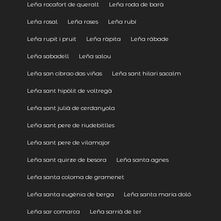
Leña rocafort de queralt
Leña roda de barà
Leña rosal
Leña roses
Leña rubí
Leña rupit i pruit
Leña ràpita
Leña rábade
Leña sabadell
Leña salou
Leña san cibrao das viñas
Leña sant hilari sacalm
Leña sant hipòlit de voltregà
Leña sant julià de cerdanyola
Leña sant pere de riudebitlles
Leña sant pere de vilamajor
Leña sant quirze de besora
Leña santa agnes
Leña santa coloma de gramenet
Leña santa eugènia de berga
Leña santa maria doló
Leña sar comarca
Leña sarrià de ter