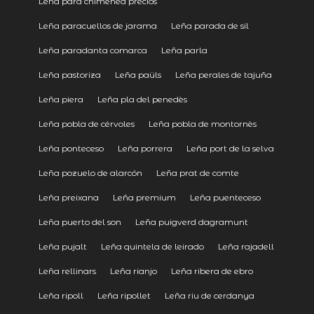
Leña para chimenea precios
Leña paracuellos de jarama
Leña parada de sil
Leña paradanta comarca
Leña parla
Leña pastoriza
Leña paüls
Leña perales de tajuña
Leña piera
Leña pla del penedès
Leña pobla de cérvoles
Leña pobla de montornès
Leña ponteceso
Leña porrera
Leña port de la selva
Leña pozuelo de alarcón
Leña prat de comte
Leña preixana
Leña premium
Leña puenteceso
Leña puerto del son
Leña puigverd dagramunt
Leña pujalt
Leña quintela de leirado
Leña rajadell
Leña rellinars
Leña rianjo
Leña ribera de ebro
Leña ripoll
Leña ripollet
Leña riu de cerdanya