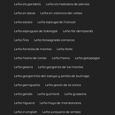
Leña els garidells
Leña els hostalets de pierola
Leña en sacos
Leña en vilanova del valles
Leña escala
Leña espluga de francolí
Leña esplugues de llobregat
Leña far dempordà
Leña fina
Leña fonsagrada comarca
Leña fornelos de montes
Leña forès
Leña fresno de torote
Leña fresno
Leña galapagar
Leña galera
Leña garganta de los montes
Leña gargantilla del lozoya y pinilla de buitrago
Leña garriguella
Leña gavet de la conca
Leña gelida
Leña guimerà
Leña guissona
Leña higuera
Leña hoyo de manzanares
Leña in english
Leña junquera de ambía