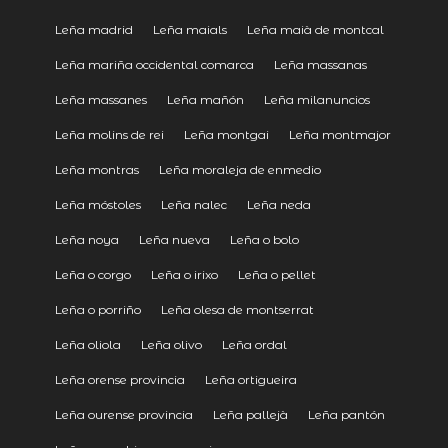
Leña madrid
Leña maials
Leña maià de montcal
Leña mariña occidental comarca
Leña massanas
Leña massanes
Leña mañón
Leña milanuncios
Leña molins de rei
Leña montgai
Leña montmajor
Leña montras
Leña moraleja de enmedio
Leña móstoles
Leña nalec
Leña neda
Leña noya
Leña nueva
Leña o bolo
Leña o corgo
Leña o irixo
Leña o pellet
Leña o porriño
Leña olesa de montserrat
Leña oliola
Leña olivo
Leña ordal
Leña orense provincia
Leña ortigueira
Leña ourense provincia
Leña pallejà
Leña pantón