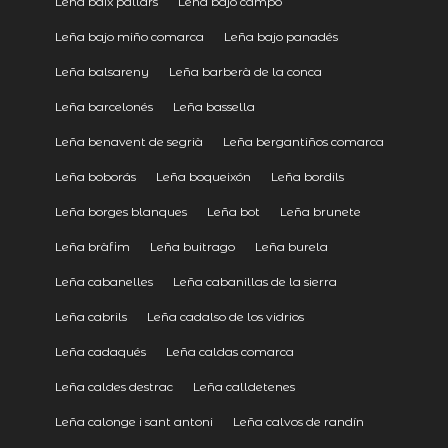
Leña baix pallars
Leña bajo campo
Leña bajo miño comarca
Leña bajo panadés
Leña balsareny
Leña barberà de la conca
Leña barcelonés
Leña bassella
Leña benavent de segrià
Leña bergantiños comarca
Leña boborás
Leña boqueixón
Leña bordils
Leña borges blanques
Leña bot
Leña brunete
Leña bràfim
Leña buitrago
Leña burela
Leña cabanelles
Leña cabanillas de la sierra
Leña cabrils
Leña cadalso de los vidrios
Leña cadaqués
Leña caldas comarca
Leña caldes destrac
Leña calldetenes
Leña calonge i sant antoni
Leña calvos de randín