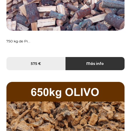
750 kg de Pi...
575 €
Más info