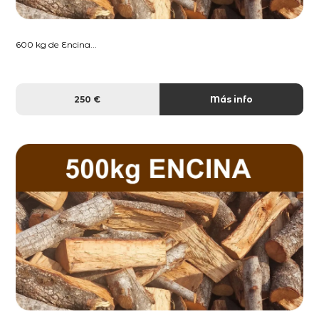
600 kg de Encina...
250 €
Más info