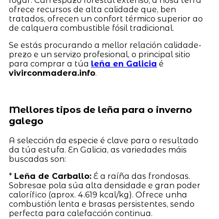
fogar. Cun espazo forestal extenso, a nosa terra
ofrece recursos de alta calidade que, ben
tratados, ofrecen un confort térmico superior ao
de calquera combustible fósil tradicional.
Se estás procurando a mellor relación calidade-
prezo e un servizo profesional, o principal sitio
para comprar a túa
leña en Galicia
é
vivirconmadera.info
.
Mellores tipos de leña para o inverno
galego
A selección da especie é clave para o resultado
da túa estufa. En Galicia, as variedades máis
buscadas son:
*
Leña de Carballo:
É a raíña das frondosas.
Sobresae pola súa alta densidade e gran poder
calorífico (aprox. 4.619 kcal/kg). Ofrece unha
combustión lenta e brasas persistentes, sendo
perfecta para calefacción continua.