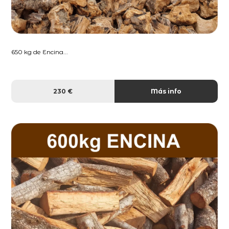
650 kg de Encina...
230 €
Más info