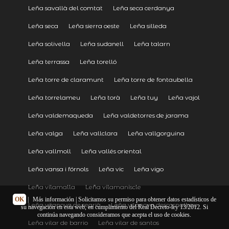
Leña savallà del comtat
Leña seca cerdanya
Leña seca
Leña sierra oeste
Leña silleda
Leña solivella
Leña sudanell
Leña talarn
Leña terrassa
Leña torelló
Leña torre de claramunt
Leña torre de fontaubella
Leña torrelameu
Leña torà
Leña tuy
Leña vajol
Leña valdemaqueda
Leña valdetorres de jarama
Leña valga
Leña vallclara
Leña vallgorguina
Leña vallmoll
Leña vallés oriental
Leña vansa i fórnols
Leña vic
Leña vigo
Leña vilamalla
Leña vilamaniscle
OK
|
Más información
| Solicitamos su permiso para obtener datos estadísticos de
Leña vilanova de segrià
Leña vilanova descornalbou
su navegación en esta web, en cumplimiento del Real Decreto-ley 13/2012. Si
continúa navegando consideramos que acepta el uso de cookies.
Leña vilar de barrio
Leña vilar de santos