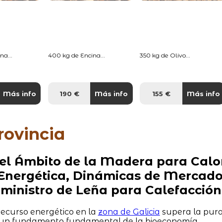
na...
400 kg de Encina...
350 kg de Olivo...
Más info
190 €
Más info
155 €
Más info
rovincia
 del Ámbito de la Madera para Calo
a Energética, Dinámicas de Mercad
uministro de Leña para Calefacción
recurso energético en la
zona de Galicia
supera la pur
mo un fundamento fundamental de la bioeconomía