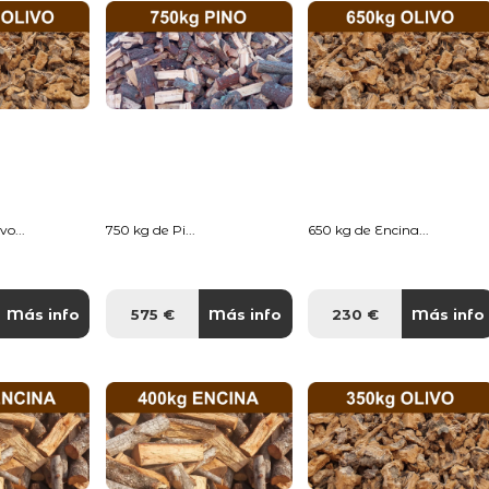
o...
750 kg de Pi...
650 kg de Encina...
Más info
575 €
Más info
230 €
Más info