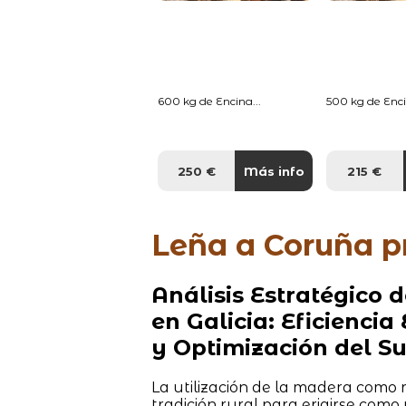
600 kg de Encina...
500 kg de Enci
250 €
Más info
215 €
Leña a Coruña p
Análisis Estratégico
en Galicia: Eficienci
y Optimización del S
La utilización de la madera como 
tradición rural para erigirse co