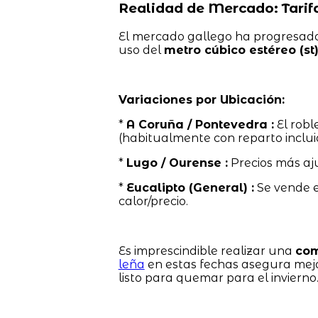
Realidad de Mercado: Tarif
El mercado gallego ha progresado 
uso del
metro cúbico estéreo (st
Variaciones por Ubicación:
*
A Coruña / Pontevedra :
El robl
(habitualmente con reparto inclui
*
Lugo / Ourense :
Precios más aj
*
Eucalipto (General) :
Se vende 
calor/precio.
Es imprescindible realizar una
com
leña
en estas fechas asegura mejo
listo para quemar para el invierno