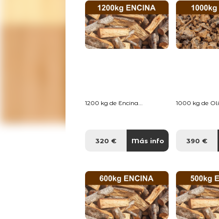
1200 kg de Encina...
1000 kg de Oliv
320 €
Más info
390 €