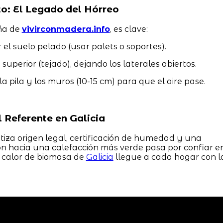
o: El Legado del Hórreo
eña de
vivirconmadera.info
, es clave:
 el suelo pelado (usar palets o soportes).
 superior (tejado), dejando los laterales abiertos.
a pila y los muros (10-15 cm) para que el aire pase.
 Referente en Galicia
iza origen legal, certificación de humedad y una
ión hacia una calefacción más verde pasa por confiar e
 calor de biomasa de
Galicia
llegue a cada hogar con l