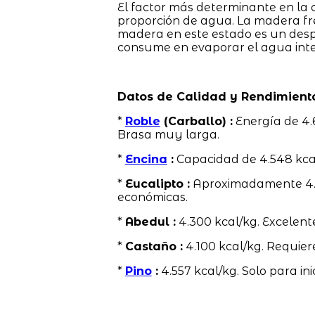
El factor más determinante en la 
proporción de agua. La madera f
madera en este estado es un despe
consume en evaporar el agua inter
Datos de Calidad y Rendimient
*
Roble
(Carballo) :
Energía de 4.
Brasa muy larga.
*
Encina
:
Capacidad de 4.548 kca
*
Eucalipto :
Aproximadamente 4.58
económicas.
*
Abedul :
4.300 kcal/kg. Excelent
*
Castaño :
4.100 kcal/kg. Requier
*
Pino
:
4.557 kcal/kg. Solo para ini