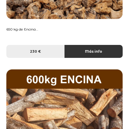
650 kg de Encina...
230 €
Más info