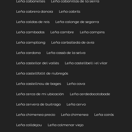
Leña cabanelles
Leña cabanillas de la sierra
Leña cabrera danoia
Leña cabrils
Leña caldas de reis
Leña calonge de segarra
Leña cambados
Leña cambre
Leña campins
Leña campllong
Leña carballeda de avia
Leña cardona
Leña cassà de la selva
Leña castellar del vallès
Leña castellbell i el vilar
Leña castellfollit de riubregós
Leña castellnou de bages
Leña cava
Leña cerca de mi ubicación
Leña cerdedocotobade
Leña cervera de buitrago
Leña cervo
Leña chimenea precio
Leña chimenea
Leña coirós
Leña colldejou
Leña colmenar viejo