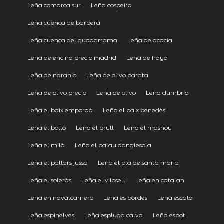
Leña comarca sur
Leña cospeito
Leña cuenca de barberá
Leña cuenca del guadarrama
Leña de acacia
Leña de encina precio madrid
Leña de haya
Leña de naranjo
Leña de olivo barata
Leña de olivo precio
Leña de olivo
Leña dumbría
Leña el baix empordà
Leña el baix penedès
Leña el bollo
Leña el brull
Leña el masnou
Leña el milà
Leña el palau danglesola
Leña el pallars jussà
Leña el pla de santa maria
Leña el soleràs
Leña el vilosell
Leña en catalan
Leña en navalcarnero
Leña es bòrdes
Leña escala
Leña espinelves
Leña espluga calva
Leña espot