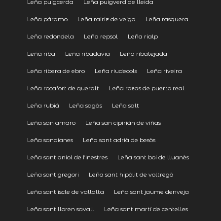
Leña puigcerda
Leña puigverd de lleida
Leña páramo
Leña rairiz de veiga
Leña rasquera
Leña redondela
Leña repsol
Leña rialp
Leña riba
Leña ribadavia
Leña ribatejada
Leña ribera de ebro
Leña riudecols
Leña riveira
Leña rocafort de queralt
Leña rozas de puerto real
Leña rubiá
Leña sagàs
Leña salt
Leña san amaro
Leña san cipirián de viñas
Leña sandianes
Leña sant adrià de besòs
Leña sant aniol de finestres
Leña sant boi de lluanès
Leña sant gregori
Leña sant hipòlit de voltregà
Leña sant iscle de vallalta
Leña sant jaume denveja
Leña sant lloren savall
Leña sant martí de centelles