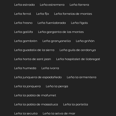
Leña estrada
Leña estremera
Leña farrera
Leña ferrol
Leña flix
Leña fornelos de montes
Leña fresno
Leña fuenlabrada
Leña fígols
Leña gallifa
Leña garganta de los montes
Leña gombrèn
Leña granyanella
Leña griñón
Leña guadalix de la sierra
Leña guils de cerdanya
Leña horta de sant joan
Leña hospitalet de llobregat
Leña humeda
Leña ivorra
Leña junquera de espadañedo
Leña la armentera
Leña la jonquera
Leña la peroja
Leña la pobla de mafumet
Leña la pobla de massaluca
Leña la portella
Leña la secuita
Leña la selva de mar