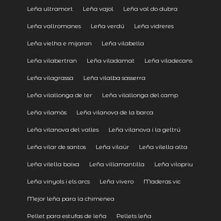
Leña ultramort
Leña vajol
Leña val do dubra
Leña vallromanes
Leña verdú
Leña vidreres
Leña vielha e mijaran
Leña vilabella
Leña vilabertran
Leña viladamat
Leña viladecans
Leña vilagrassa
Leña vilalba sasserra
Leña vilallonga de ter
Leña vilallonga del camp
Leña vilamòs
Leña vilanova de la barca
Leña vilanova del valles
Leña vilanova i la geltrú
Leña vilar de santos
Leña vilaür
Leña vilella alta
Leña vilella baixa
Leña villamantilla
Leña vilopriu
Leña vinyols i els arcs
Leña vivero
Maderas vic
Mejor leña para la chimenea
Pellet para estufas de leña
Pellets leña