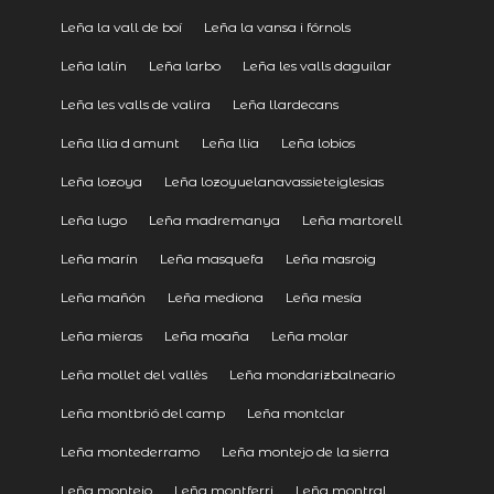
Leña la vall de boí
Leña la vansa i fórnols
Leña lalín
Leña larbo
Leña les valls daguilar
Leña les valls de valira
Leña llardecans
Leña llia d amunt
Leña llia
Leña lobios
Leña lozoya
Leña lozoyuelanavassieteiglesias
Leña lugo
Leña madremanya
Leña martorell
Leña marín
Leña masquefa
Leña masroig
Leña mañón
Leña mediona
Leña mesía
Leña mieras
Leña moaña
Leña molar
Leña mollet del vallès
Leña mondarizbalneario
Leña montbrió del camp
Leña montclar
Leña montederramo
Leña montejo de la sierra
Leña montejo
Leña montferri
Leña montral