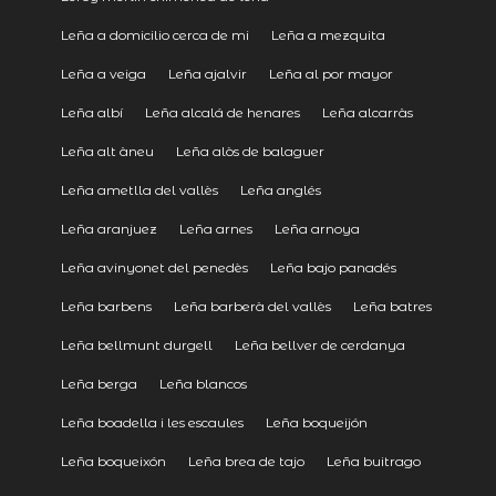
Leña a domicilio cerca de mi
Leña a mezquita
Leña a veiga
Leña ajalvir
Leña al por mayor
Leña albí
Leña alcalá de henares
Leña alcarràs
Leña alt àneu
Leña alòs de balaguer
Leña ametlla del vallès
Leña anglés
Leña aranjuez
Leña arnes
Leña arnoya
Leña avinyonet del penedès
Leña bajo panadés
Leña barbens
Leña barberà del vallès
Leña batres
Leña bellmunt durgell
Leña bellver de cerdanya
Leña berga
Leña blancos
Leña boadella i les escaules
Leña boqueijón
Leña boqueixón
Leña brea de tajo
Leña buitrago