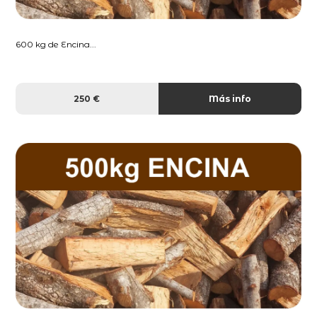
600 kg de Encina...
250 €
Más info