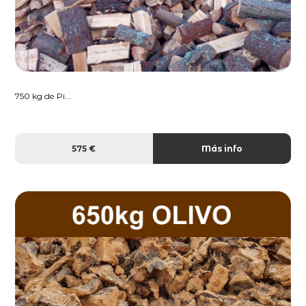
750 kg de Pi...
575 €
Más info