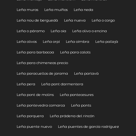
Leña muros
Leña muíños
Leña neda
Leña nou de berguedà
Leña nueva
Leña o corgo
Leña o páramo
Leña oia
Leña olivo o encina
Leña olivos
Leña orpí
Leña oímbra
Leña pallejà
Leña para barbacoa
Leña para calots
Leña para chimeneas precio
Leña paracuellos de jarama
Leña parlavà
Leña pera
Leña pont darmentera
Leña pont de molins
Leña pontecesures
Leña pontevedra comarca
Leña ponts
Leña porquera
Leña prádena del rincón
Leña puente nuevo
Leña puentes de garcía rodríguez