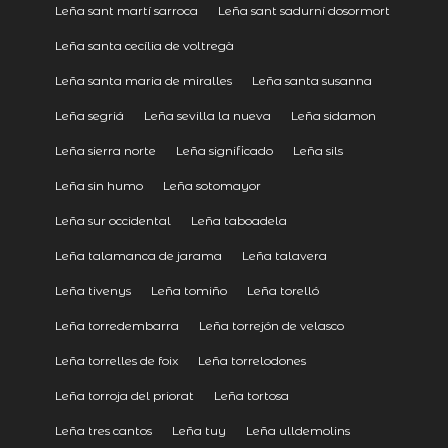
Leña sant martí sarroca
Leña sant sadurní dosormort
Leña santa cecília de voltregà
Leña santa maria de miralles
Leña santa susanna
Leña segriá
Leña sevilla la nueva
Leña sidamon
Leña sierra norte
Leña significado
Leña sils
Leña sin humo
Leña sotomayor
Leña sur occidental
Leña taboadela
Leña talamanca de jarama
Leña talavera
Leña tivenys
Leña tomiño
Leña torelló
Leña torredembarra
Leña torrejón de velasco
Leña torrelles de foix
Leña torrelodones
Leña torroja del priorat
Leña tortosa
Leña tres cantos
Leña tuy
Leña ulldemolins