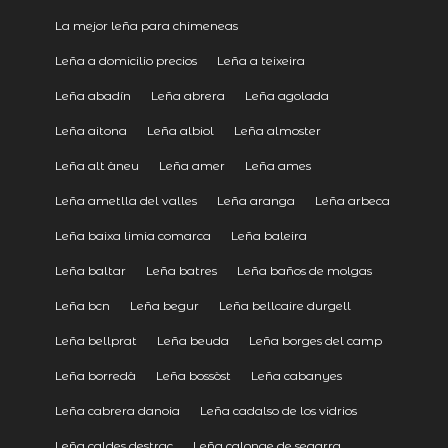
La mejor leña para chimeneas
Leña a domicilio precios
Leña a teixeira
Leña abadín
Leña abrera
Leña agolada
Leña aitona
Leña albiol
Leña almoster
Leña alt àneu
Leña amer
Leña ames
Leña ametlla del valles
Leña aranga
Leña arbeca
Leña baixa limia comarca
Leña baleira
Leña baltar
Leña batres
Leña baños de molgas
Leña bcn
Leña begur
Leña bellcaire durgell
Leña bellprat
Leña beuda
Leña borges del camp
Leña borredà
Leña bossòst
Leña cabanyes
Leña cabrera danoia
Leña cadalso de los vidrios
Leña caldes destrac
Leña calonge de segarra