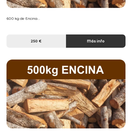
600 kg de Encina...
250 €
Más info