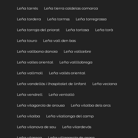
Leña tarrés
Leña tierra caldelas comarca
Leña tordera
Leña tormss
Leña torregrossa
Leña torroja del priorat
Leña tortosa
Leña torà
Leña touro
Leña vall den bas
Leña vallbona danoia
Leña vallcebre
Leña valles oriental
Leña vallllobrega
Leña vallmoll
Leña vallés oriental
Leña vandellòs i lhospitalet de linfant
Leña veciana
Leña vendrell
Leña ventalló
Leña vilagarcía de arousa
Leña vilalba dels arcs
Leña vilalba
Leña vilallonga del camp
Leña vilanova de sau
Leña vilardevós
Leña vilaseca
Leña villagarcía de arosa