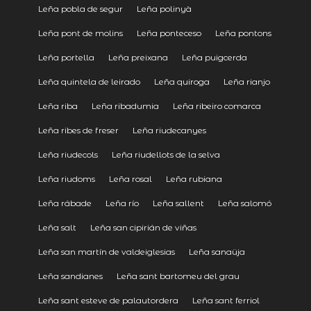
Leña pobla de segur
Leña polinyà
Leña pont de molins
Leña ponteceso
Leña pontons
Leña portella
Leña preixana
Leña puigcerda
Leña quintela de leirado
Leña quiroga
Leña rianjo
Leña riba
Leña ribadumia
Leña ribeiro comarca
Leña ribes de freser
Leña riudecanyes
Leña riudecols
Leña riudellots de la selva
Leña riudoms
Leña rosal
Leña rubiana
Leña rábade
Leña río
Leña sallent
Leña salomó
Leña salt
Leña san cipirián de viñas
Leña san martín de valdeiglesias
Leña sanaüja
Leña sandianes
Leña sant bartomeu del grau
Leña sant esteve de palautordera
Leña sant ferriol