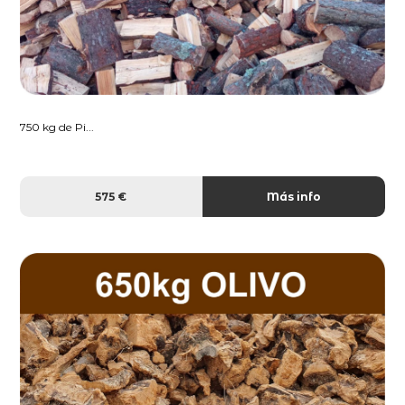
750 kg de Pi...
575 €
Más info