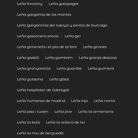
Leña forcarey
Leña galapagar
Leña garganta de los montes
Leña gargantilla del lozoya y pinilla de buitrago
Leña gasolinera precio
Leña ger
Leña gimenells i el pla de la font
Leña gironés
Leña godall
Leña gombrèn
Leña granja descarp
Leña granyanella
Leña guardia
Leña guimerà
Leña guissona
Leña gósol
Leña hospitalet de llobregat
Leña humanes de madrid
Leña irijo
Leña ivorra
Leña josa i tuixén
Leña jove
Leña la armentera
Leña la bola
Leña la cellera de ter
Leña la nou de berguedà