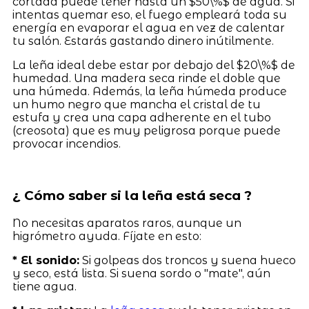
cortada puede tener hasta un $50\%$ de agua. Si
intentas quemar eso, el fuego empleará toda su
energía en evaporar el agua en vez de calentar
tu salón. Estarás gastando dinero inútilmente.
La leña ideal debe estar por debajo del $20\%$ de
humedad. Una madera seca rinde el doble que
una húmeda. Además, la leña húmeda produce
un humo negro que mancha el cristal de tu
estufa y crea una capa adherente en el tubo
(creosota) que es muy peligrosa porque puede
provocar incendios.
¿ Cómo saber si la leña está seca ?
No necesitas aparatos raros, aunque un
higrómetro ayuda. Fíjate en esto:
* El sonido:
Si golpeas dos troncos y suena hueco
y seco, está lista. Si suena sordo o "mate", aún
tiene agua.