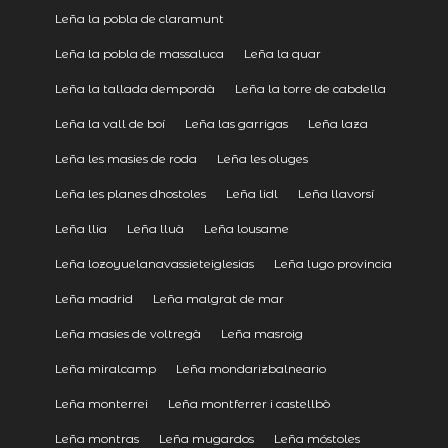
Leña la pobla de claramunt
Leña la pobla de massaluca
Leña la quar
Leña la tallada dempordà
Leña la torre de cabdella
Leña la vall de boí
Leña las garrigas
Leña laza
Leña les masies de roda
Leña les oluges
Leña les planes dhostoles
Leña lidl
Leña llavorsí
Leña llia
Leña lluà
Leña lousame
Leña lozoyuelanavassieteiglesias
Leña lugo provincia
Leña madrid
Leña malgrat de mar
Leña masies de voltregà
Leña masroig
Leña miralcamp
Leña mondarizbalneario
Leña monterrei
Leña montferrer i castellbò
Leña montras
Leña mugardos
Leña móstoles