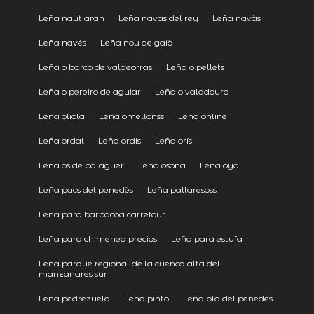
Leña naut aran
Leña navas del rey
Leña navàs
Leña navés
Leña nou de gaià
Leña o barco de valdeorras
Leña o pellets
Leña o pereiro de aguiar
Leña o valadouro
Leña oliola
Leña omellonss
Leña online
Leña ordal
Leña ordis
Leña orís
Leña os de balaguer
Leña osona
Leña oya
Leña pacs del penedès
Leña pallaresoss
Leña para barbacoa carrefour
Leña para chimenea precios
Leña para estufa
Leña parque regional de la cuenca alta del
manzanares sur
Leña pedrezuela
Leña pinto
Leña pla del penedès