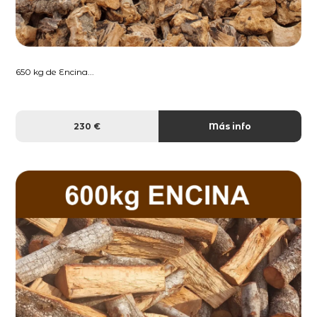
650 kg de Encina...
230 €
Más info