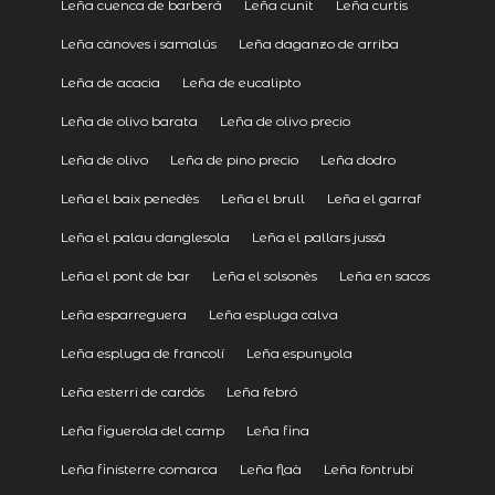
Leña cuenca de barberá
Leña cunit
Leña curtis
Leña cànoves i samalús
Leña daganzo de arriba
Leña de acacia
Leña de eucalipto
Leña de olivo barata
Leña de olivo precio
Leña de olivo
Leña de pino precio
Leña dodro
Leña el baix penedès
Leña el brull
Leña el garraf
Leña el palau danglesola
Leña el pallars jussà
Leña el pont de bar
Leña el solsonès
Leña en sacos
Leña esparreguera
Leña espluga calva
Leña espluga de francolí
Leña espunyola
Leña esterri de cardós
Leña febró
Leña figuerola del camp
Leña fina
Leña finisterre comarca
Leña flaà
Leña fontrubí