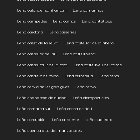
Leña calonge i sant antoni
Leña camariñas
Leña campelles
Leña camós
Leña cantallops
Leña cardona
Leña casserres
Leña cassà de la selva
Leña castellar de la ribera
Leña castellar del riu
Leña castellbisbal
Leña castellfollit de la roca
Leña castellvell del camp
Leña castrelo de miño
Leña cercedilla
Leña cercs
Leña cervià de les garrigues
Leña cervo
Leña chandrexa de queixa
Leña ciempozuelos
Leña comarca sur
Leña conca de dalt
Leña corcubión
Leña creciente
Leña cualedro
Leña cuenca alta del manzanares