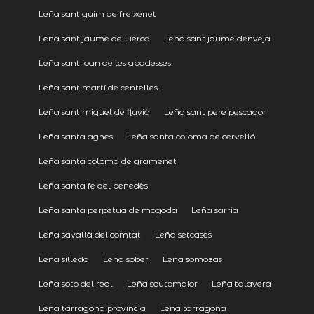
Leña sant guim de freixenet
Leña sant jaume de llierca
Leña sant jaume denveja
Leña sant joan de les abadesses
Leña sant martí de centelles
Leña sant miquel de fluvià
Leña sant pere pescador
Leña santa agnes
Leña santa coloma de cervelló
Leña santa coloma de gramenet
Leña santa fe del penedès
Leña santa perpètua de mogoda
Leña sarria
Leña savallà del comtat
Leña setcases
Leña silleda
Leña sober
Leña somozas
Leña soto del real
Leña soutomaior
Leña talavera
Leña tarragona provincia
Leña tarragona