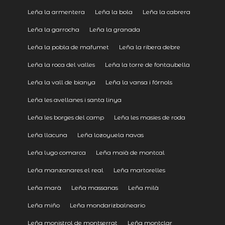
Leña la armentera
Leña la bola
Leña la cabrera
Leña la garrocha
Leña la granada
Leña la pobla de mafumet
Leña la ribera debre
Leña la roca del valles
Leña la torre de fontaubella
Leña la vall de bianya
Leña la vansa i fórnols
Leña les avellanes i santa linya
Leña les borges del camp
Leña les masies de roda
Leña llacuna
Leña lozoyuela navas
Leña lugo comarca
Leña maià de montcal
Leña manzanares el real
Leña martorelles
Leña marà
Leña massanas
Leña milà
Leña miño
Leña mondarizbalneario
Leña monistrol de montserrat
Leña montclar