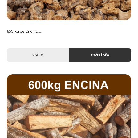
650 kg de Encina...
230 €
Más info