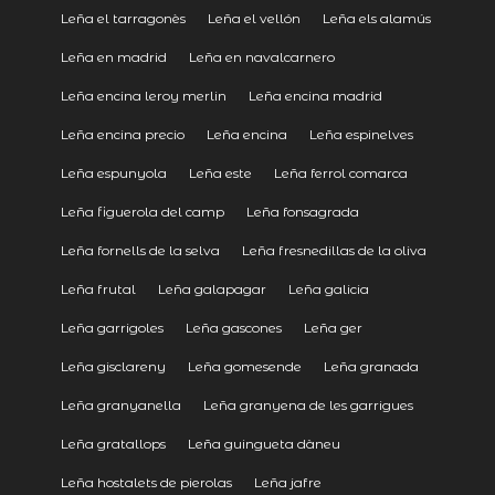
Leña el tarragonès
Leña el vellón
Leña els alamús
Leña en madrid
Leña en navalcarnero
Leña encina leroy merlin
Leña encina madrid
Leña encina precio
Leña encina
Leña espinelves
Leña espunyola
Leña este
Leña ferrol comarca
Leña figuerola del camp
Leña fonsagrada
Leña fornells de la selva
Leña fresnedillas de la oliva
Leña frutal
Leña galapagar
Leña galicia
Leña garrigoles
Leña gascones
Leña ger
Leña gisclareny
Leña gomesende
Leña granada
Leña granyanella
Leña granyena de les garrigues
Leña gratallops
Leña guingueta dàneu
Leña hostalets de pierolas
Leña jafre