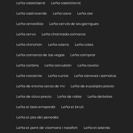
Leña castellserà
Leña castellterol
Leña castroverde
Leña cava
Leña cee
Leña cercedilla
Leña cervià de les garrigues
Leña cervo
Leña chantada comarca
Leña chinchón
Leña colera
Leña coles
Leña comarca de las vegas
Leña comprar
Leña corbins
Leña corcubión
Leña covelo
Leña creciente
Leña cuntis
Leña cànoves i samalús
Leña de encina cerca de mi
Leña de eucalipto precio
Leña de olivo precio
Leña de roble
Leña deltebre
Leña el baix empordà
Leña el brull
Leña el pla del penedès
Leña el pont de vilomara i rocafort
Leña el soleràs