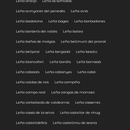
Leña arteijo
Leña as somozas
Leña avinyonet del penedès
Leña avià
Leña badalona
Leña bages
Leña barbadanes
Leña barberà del vallès
Leña batea
Leña baños de molgas
Leña bellmunt del priorat
Leña bellprat
Leña bergadá
Leña besalú
Leña blancafort
Leña bordils
Leña borrassà
Leña cabacés
Leña cabanyes
Leña cabó
Leña caldas de reis
Leña campiña
Leña campo real
Leña cangas de morrazo
Leña carballeda de valdeorras
Leña casserres
Leña cassà de la selva
Leña castellar de nhug
Leña castelldefels
Leña castellnou de seana