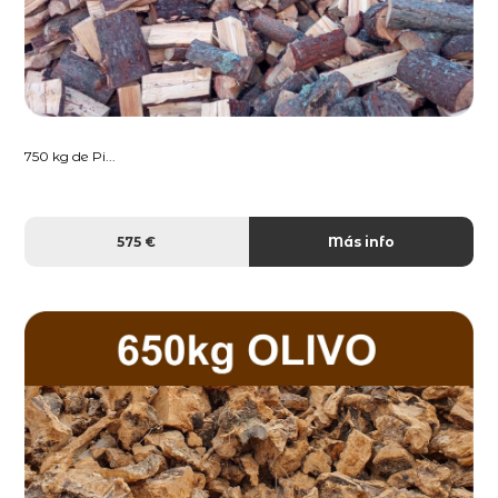
750 kg de Pi...
575 €
Más info