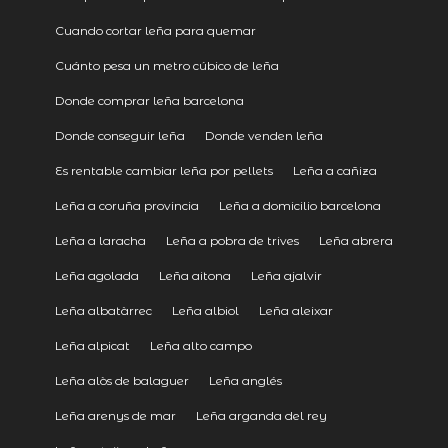
Cuando cortar leña para quemar
Cuánto pesa un metro cúbico de leña
Donde comprar leña barcelona
Donde conseguir leña
Donde venden leña
Es rentable cambiar leña por pellets
Leña a cañiza
Leña a coruña provincia
Leña a domicilio barcelona
Leña a laracha
Leña a pobra de trives
Leña abrera
Leña agolada
Leña aitona
Leña ajalvir
Leña albatàrrec
Leña albiol
Leña aleixar
Leña alpicat
Leña alto campo
Leña alòs de balaguer
Leña anglés
Leña arenys de mar
Leña arganda del rey