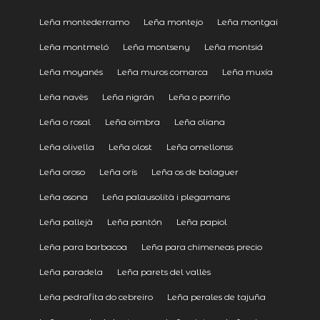
Leña montederramo
Leña montejo
Leña montgai
Leña montmeló
Leña montseny
Leña montsiá
Leña moyanés
Leña muros comarca
Leña muxía
Leña navès
Leña nigrán
Leña o porriño
Leña o rosal
Leña oimbra
Leña oliana
Leña olivella
Leña olost
Leña omellonss
Leña oroso
Leña orís
Leña os de balaguer
Leña osona
Leña palausolità i plegamans
Leña pallejà
Leña pantón
Leña papiol
Leña para barbacoa
Leña para chimeneas precio
Leña paradela
Leña parets del vallès
Leña pedrafita do cebreiro
Leña perales de tajuña