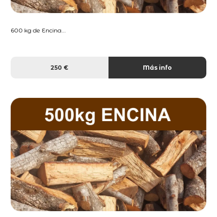
600 kg de Encina...
250 €
Más info