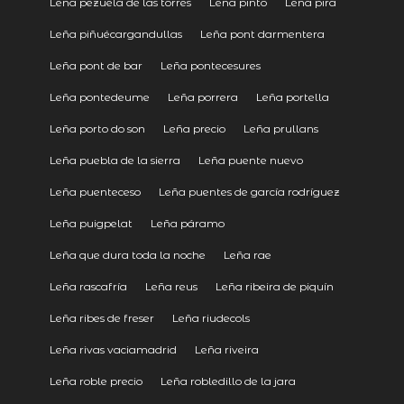
Leña pezuela de las torres
Leña pinto
Leña pira
Leña piñuécargandullas
Leña pont darmentera
Leña pont de bar
Leña pontecesures
Leña pontedeume
Leña porrera
Leña portella
Leña porto do son
Leña precio
Leña prullans
Leña puebla de la sierra
Leña puente nuevo
Leña puenteceso
Leña puentes de garcía rodríguez
Leña puigpelat
Leña páramo
Leña que dura toda la noche
Leña rae
Leña rascafría
Leña reus
Leña ribeira de piquín
Leña ribes de freser
Leña riudecols
Leña rivas vaciamadrid
Leña riveira
Leña roble precio
Leña robledillo de la jara