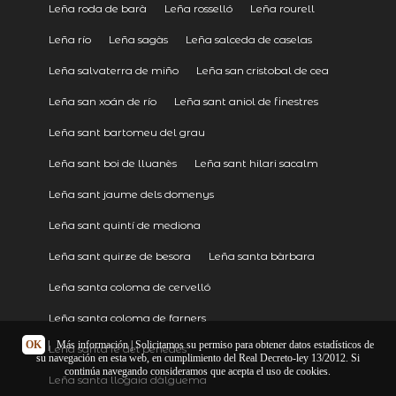
Leña roda de barà
Leña rosselló
Leña rourell
Leña río
Leña sagàs
Leña salceda de caselas
Leña salvaterra de miño
Leña san cristobal de cea
Leña san xoán de río
Leña sant aniol de finestres
Leña sant bartomeu del grau
Leña sant boi de lluanès
Leña sant hilari sacalm
Leña sant jaume dels domenys
Leña sant quintí de mediona
Leña sant quirze de besora
Leña santa bàrbara
Leña santa coloma de cervelló
Leña santa coloma de farners
OK
|
Más información
| Solicitamos su permiso para obtener datos estadísticos de
Leña santa fe del penedès
su navegación en esta web, en cumplimiento del Real Decreto-ley 13/2012. Si
continúa navegando consideramos que acepta el uso de cookies.
Leña santa llogaia dàlguema