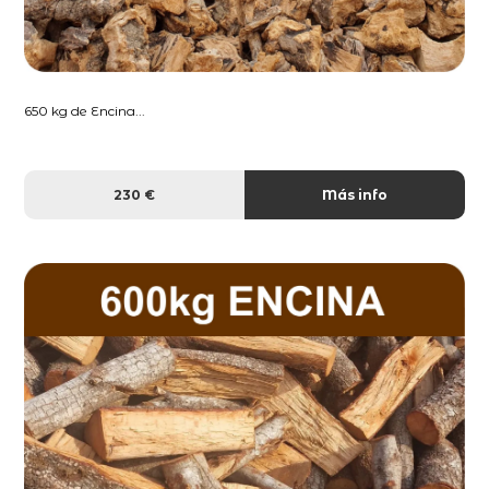
650 kg de Encina...
230 €
Más info