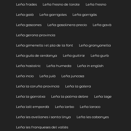
Leña frades
Leña fresno de torote
Leña fresno
Leña gaià
Leña garrigoles
Leña garrigàs
Leña gascones
Leña gasolinera precio
Leña gavà
Leña gerona provincia
Leña gimenells i el pla de la font
Leña granyanella
Leña guils de cerdanya
Leña guitiriz
Leña gurb
Leña hostalric
Leña humeda
Leña in english
Leña incio
Leña juià
Leña juncosa
Leña la coruña provincia
Leña la galera
Leña la garrotxa
Leña la palma debre
Leña lage
Leña lalt empordà
Leña larbo
Leña laroco
Leña les avellanes i santa linya
Leña les cabanyes
Leña les franqueses del vallès