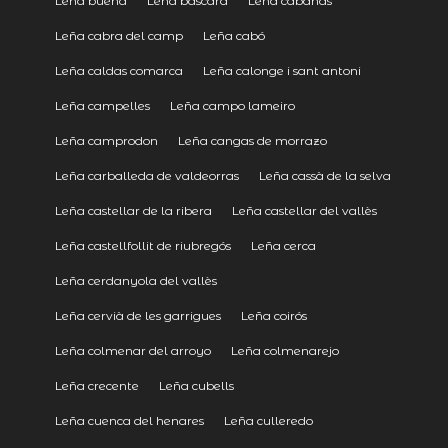
Leña buena
Leña bàscara
Leña cabañas
Leña cabra del camp
Leña cabó
Leña caldas comarca
Leña calonge i sant antoni
Leña campelles
Leña campo lameiro
Leña camprodon
Leña cangas de morrazo
Leña carballeda de valdeorras
Leña cassà de la selva
Leña castellar de la ribera
Leña castellar del vallès
Leña castellfollit de riubregós
Leña cerca
Leña cerdanyola del vallès
Leña cervià de les garrigues
Leña coirós
Leña colmenar del arroyo
Leña colmenarejo
Leña crecente
Leña cubells
Leña cuenca del henares
Leña culleredo