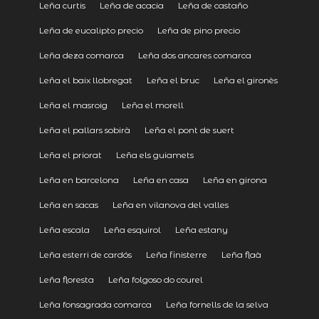
Leña curtis
Leña de acacia
Leña de castaño
Leña de eucalipto precio
Leña de pino precio
Leña deza comarca
Leña dos ancares comarca
Leña el baix llobregat
Leña el bruc
Leña el gironès
Leña el masroig
Leña el morell
Leña el pallars sobirà
Leña el pont de suert
Leña el priorat
Leña els guiamets
Leña en barcelona
Leña en casa
Leña en girona
Leña en sacas
Leña en vilanova del valles
Leña escala
Leña esquirol
Leña estany
Leña esterri de cardós
Leña finisterre
Leña flaà
Leña floresta
Leña folgoso do courel
Leña fonsagrada comarca
Leña fornells de la selva