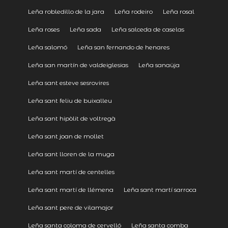
Leña robledillo de la jara
Leña rodeiro
Leña rosal
Leña roses
Leña sada
Leña salceda de caselas
Leña salomó
Leña san fernando de henares
Leña san martín de valdeiglesias
Leña sanaüja
Leña sant esteve sesrovires
Leña sant feliu de buixalleu
Leña sant hipòlit de voltregà
Leña sant joan de mollet
Leña sant lloren de la muga
Leña sant martí de centelles
Leña sant martí de llémena
Leña sant martí sarroca
Leña sant pere de vilamajor
Leña santa coloma de cervelló
Leña santa comba