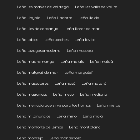
Leña les masies de voltregà
Leña les valls de valira
Leña linyola
Leña lladorre
Leña lleida
Leña lles de cerdanya
Leña lloret de mar
Leña lobios
Leña loeches
Leña lovios
Leña lozoyasomosierra
Leña maceda
Leña madremanya
Leña maials
Leña maldà
Leña malgrat de mar
Leña margalef
Leña massoteres
Leña masó
Leña mataró
Leña mazaricos
Leña meco
Leña mediona
Leña menuda que sirve para los hornos
Leña mieras
Leña milanuncios
Leña miño
Leña moià
Leña monforte de lemos
Leña montblanc
Leña montejo
Leña monterroso