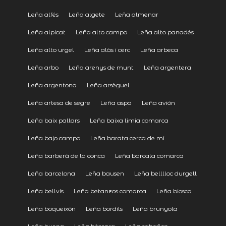
Leña alfés
Leña algete
Leña almenar
Leña alpicat
Leña alto campo
Leña alto panadés
Leña alto urgel
Leña alàs i cerc
Leña arbeca
Leña arbo
Leña arenys de munt
Leña argentera
Leña argentona
Leña arsèguel
Leña artesa de segre
Leña aspa
Leña avión
Leña baix pallars
Leña baixa limia comarca
Leña bajo campo
Leña barata cerca de mi
Leña barberà de la conca
Leña barcala comarca
Leña barcelona
Leña bausen
Leña belllloc durgell
Leña bellvís
Leña betanzos comarca
Leña biosca
Leña boqueixón
Leña bordils
Leña brunyola