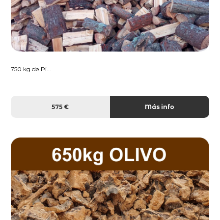
750 kg de Pi...
575 €
Más info