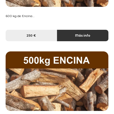
600 kg de Encina...
250 €
Más info