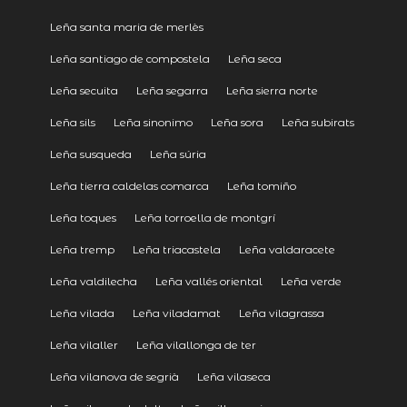
Leña santa maria de merlès
Leña santiago de compostela
Leña seca
Leña secuita
Leña segarra
Leña sierra norte
Leña sils
Leña sinonimo
Leña sora
Leña subirats
Leña susqueda
Leña súria
Leña tierra caldelas comarca
Leña tomiño
Leña toques
Leña torroella de montgrí
Leña tremp
Leña triacastela
Leña valdaracete
Leña valdilecha
Leña vallés oriental
Leña verde
Leña vilada
Leña viladamat
Leña vilagrassa
Leña vilaller
Leña vilallonga de ter
Leña vilanova de segrià
Leña vilaseca