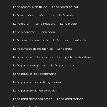
Leña montoliu de lleida
Leña moralzarzal
Leña moraña
Leña muros
Leña nalec
Leña nigrán
Leña noguera
Leña o bolo
Leña o páramo
Leña odèn
Leña olesa de bonesvalls
Leña oliver
Leña olivo
Leña olmeda de las fuentes
Leña ordis
Leña ourense
Leña outes
Leña paderne de allariz
Leña palau danglesola
Leña palausator
Leña palausolità i plegamans
Leña para barbacoa leroy merlin
Leña para chimenea cerca de mi
Leña para chimenea precio
Leña para cocinar