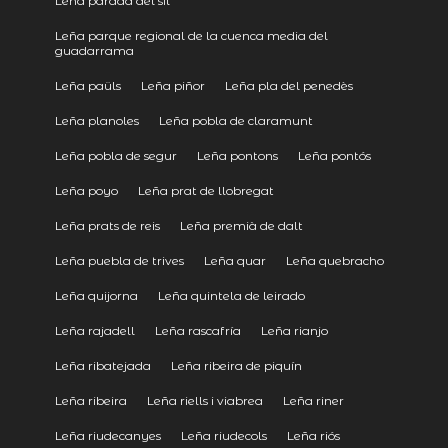
Leña parada del sil
Leña parque regional de la cuenca media del
guadarrama
Leña paüls
Leña piñor
Leña pla del penedès
Leña planoles
Leña pobla de claramunt
Leña pobla de segur
Leña pontons
Leña pontós
Leña poyo
Leña prat de llobregat
Leña prats de reis
Leña premià de dalt
Leña puebla de trives
Leña quar
Leña quebracho
Leña quijorna
Leña quintela de leirado
Leña rajadell
Leña rascafría
Leña rianjo
Leña ribatejada
Leña ribeira de piquín
Leña ribeira
Leña riells i viabrea
Leña riner
Leña riudecanyes
Leña riudecols
Leña riós