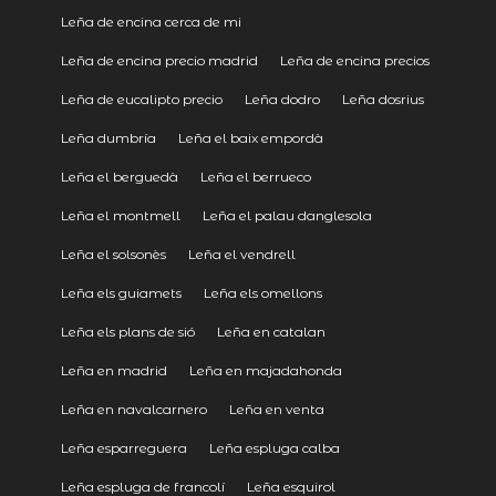
Leña de encina cerca de mi
Leña de encina precio madrid
Leña de encina precios
Leña de eucalipto precio
Leña dodro
Leña dosrius
Leña dumbría
Leña el baix empordà
Leña el berguedà
Leña el berrueco
Leña el montmell
Leña el palau danglesola
Leña el solsonès
Leña el vendrell
Leña els guiamets
Leña els omellons
Leña els plans de sió
Leña en catalan
Leña en madrid
Leña en majadahonda
Leña en navalcarnero
Leña en venta
Leña esparreguera
Leña espluga calba
Leña espluga de francolí
Leña esquirol