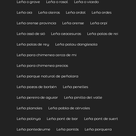
Leña o grove
Leña o rosal
Leña o vicedo
Leña oia
Leña oleiros
Leña ordal
Leña ordes
Leña orense provincia
Leña orense
Leña orpí
Leña ossó de sió
Leña ozacesuras
Leña palas de rei
Leña palas de rey
Leña palau danglesola
Leña para chimenea cerca de mi
Leña para chimenea precios
Leña parque natural de peñalara
Leña pazos de borbén
Leña penelles
Leña pereiro de aguiar
Leña pinilla del valle
Leña planoles
Leña pobla de cérvoles
Leña polinya
Leña pont de bar
Leña pont de suert
Leña pontedeume
Leña pontós
Leña porquera