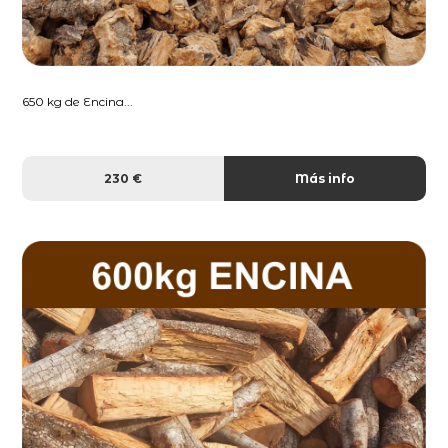
650 kg de Encina...
230 €
Más info