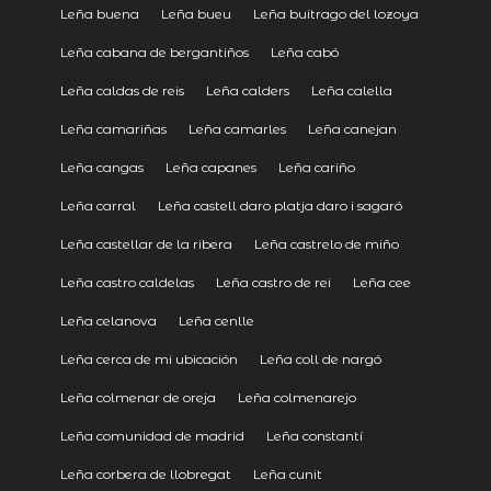
Leña buena
Leña bueu
Leña buitrago del lozoya
Leña cabana de bergantiños
Leña cabó
Leña caldas de reis
Leña calders
Leña calella
Leña camariñas
Leña camarles
Leña canejan
Leña cangas
Leña capanes
Leña cariño
Leña carral
Leña castell daro platja daro i sagaró
Leña castellar de la ribera
Leña castrelo de miño
Leña castro caldelas
Leña castro de rei
Leña cee
Leña celanova
Leña cenlle
Leña cerca de mi ubicación
Leña coll de nargó
Leña colmenar de oreja
Leña colmenarejo
Leña comunidad de madrid
Leña constantí
Leña corbera de llobregat
Leña cunit