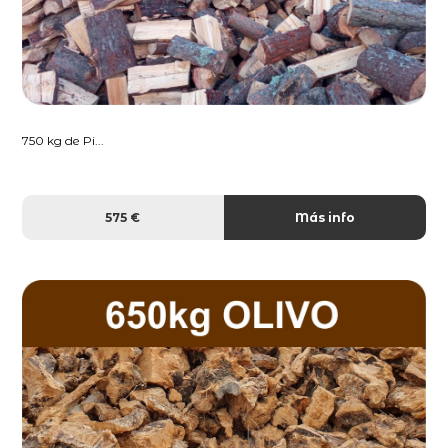
750 kg de Pi...
575 €
Más info