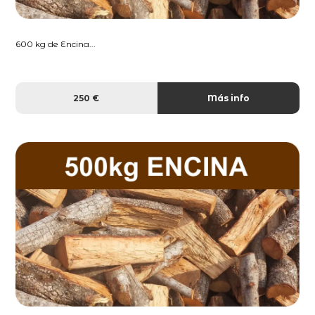
600 kg de Encina...
250 €
Más info