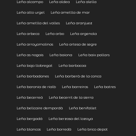
Leña alcampo
Leña aldea
Leña alella
Leña alto urgel
Leña ametlla de mar
Leña ametlla del valles
Leña aranjuez
Leña arbeca
Leña arbo
Leña argenola
Leña arroyomolinos
Leña artesa de segre
Leña as nogais
Leña baiona
Leña baix pallars
Leña bajo llobregat
Leña barbacoa
Leña barbadanes
Leña barberà de la conca
Leña baronia de rialb
Leña barreiros
Leña batres
Leña becerreá
Leña becerril de la sierra
Leña bellcaire dempordà
Leña benifallet
Leña bergadá
Leña berzosa del lozoya
Leña blancos
Leña borredà
Leña brico depot