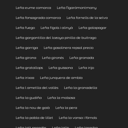
Leña eume comarca
Leña figarómontmany
Leña fonsagrada comarca
Leña fornells de la selva
Leña fuego
Leña fígols i alinyà
Leña galapagar
Leña gargantilla del lozoya pinilla de buitrago
Leña garriga
Leña gasolinera repsol precio
Leña girona
Leña gironés
Leña granada
Leña gratallops
Leña guissona
Leña irijo
Leña irixoa
Leña junquera de ambía
Leña l ametlla del vallès
Leña la granadella
Leña la gudiña
Leña la molsosa
Leña la nou de gaià
Leña la pera
Leña la pobla de lillet
Leña la vansa i fórnols
Leña lalt penedès
Leña lalín
Leña laracha