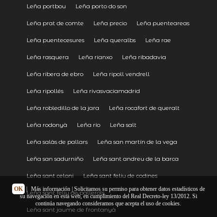
Leña portbou
Leña porto do son
Leña prat de comte
Leña precio
Leña puenteareas
Leña puentecesures
Leña queralbs
Leña rae
Leña rasquera
Leña rianxo
Leña ribadavia
Leña ribera de ebro
Leña ripoll vendrell
Leña ripollés
Leña rivasvaciamadrid
Leña robledillo de la jara
Leña rocafort de queralt
Leña rodonyà
Leña río
Leña salt
Leña salàs de pallars
Leña san martín de la vega
Leña san sadurniño
Leña sant andreu de la barca
Leña sant celoni
Leña sant feliu de codines
OK
|
Más información
| Solicitamos su permiso para obtener datos estadísticos de
Leña sant feliu de pallerols
su navegación en esta web, en cumplimiento del Real Decreto-ley 13/2012. Si
continúa navegando consideramos que acepta el uso de cookies.
Leña sant jaume de frontanyà