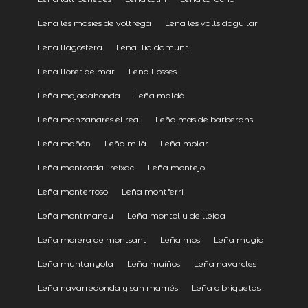
Leña les masies de voltregà
Leña les valls daguilar
Leña llagostera
Leña llia damunt
Leña lloret de mar
Leña llosses
Leña majadahonda
Leña maldà
Leña manzanares el real
Leña mas de barberans
Leña mañón
Leña milà
Leña molar
Leña montcada i reixac
Leña montejo
Leña monterroso
Leña montferri
Leña montmaneu
Leña montoliu de lleida
Leña morera de montsant
Leña mos
Leña mugía
Leña muntanyola
Leña muíños
Leña navarcles
Leña navarredonda y san mamés
Leña o briquetas