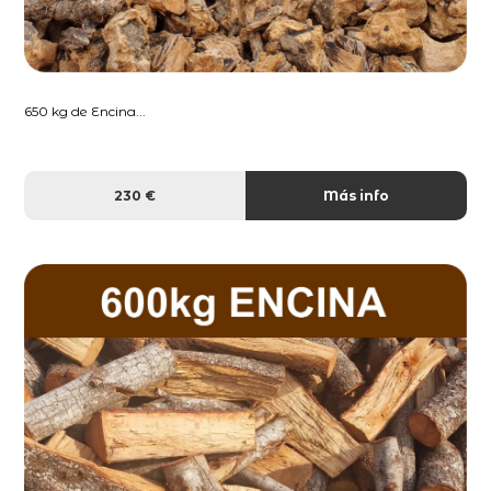
650 kg de Encina...
230 €
Más info