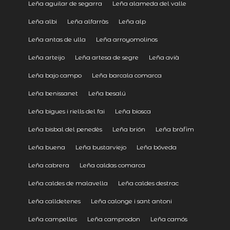
Leña aguilar de segarra
Leña alameda del valle
Leña albi
Leña alfarràs
Leña alp
Leña antas de ulla
Leña arroyomolinos
Leña arteijo
Leña artesa de segre
Leña avià
Leña bajo campo
Leña barcala comarca
Leña benissanet
Leña besalú
Leña bigues i riells del fai
Leña biosca
Leña bisbal del penedès
Leña brión
Leña bràfim
Leña buena
Leña bustarviejo
Leña bóveda
Leña cabrera
Leña caldas comarca
Leña caldes de malavella
Leña caldes destrac
Leña calldetenes
Leña calonge i sant antoni
Leña campelles
Leña camprodon
Leña camós