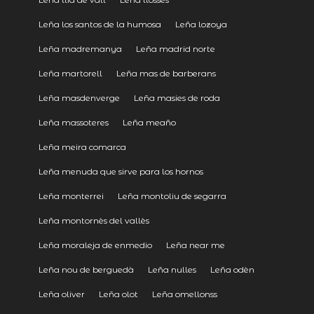
Leña los santos de la humosa
Leña lozoya
Leña madremanya
Leña madrid norte
Leña martorell
Leña mas de barberans
Leña masdenverge
Leña masies de roda
Leña massoteres
Leña meaño
Leña meira comarca
Leña menuda que sirve para los hornos
Leña monterrei
Leña montoliu de segarra
Leña montornès del vallès
Leña moraleja de enmedio
Leña near me
Leña nou de berguedà
Leña nulles
Leña odèn
Leña oliver
Leña olot
Leña omellonss