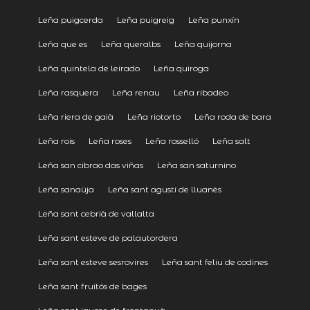
Leña puigcerda
Leña puigreig
Leña punxín
Leña que es
Leña queralbs
Leña quijorna
Leña quintela de leirado
Leña quiroga
Leña rasquera
Leña renau
Leña ribadeo
Leña riera de gaià
Leña riotorto
Leña roda de bara
Leña rois
Leña roses
Leña rosselló
Leña salt
Leña san cibrao das viñas
Leña san saturnino
Leña sanaüja
Leña sant agustí de lluanès
Leña sant cebrià de vallalta
Leña sant esteve de palautordera
Leña sant esteve sesrovires
Leña sant feliu de codines
Leña sant fruitós de bages