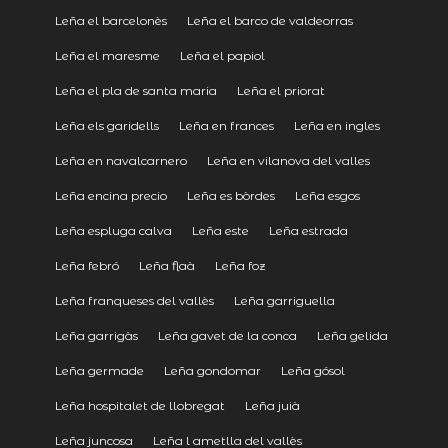
Leña el barcelonès
Leña el barco de valdeorras
Leña el maresme
Leña el papiol
Leña el pla de santa maria
Leña el priorat
Leña els garidells
Leña en frances
Leña en ingles
Leña en navalcarnero
Leña en vilanova del valles
Leña encina precio
Leña es bòrdes
Leña esgos
Leña espluga calva
Leña este
Leña estrada
Leña febró
Leña flaà
Leña foz
Leña franqueses del vallès
Leña garriguella
Leña garrigàs
Leña gavet de la conca
Leña gelida
Leña germade
Leña gondomar
Leña gósol
Leña hospitalet de llobregat
Leña juià
Leña juncosa
Leña l ametlla del vallès