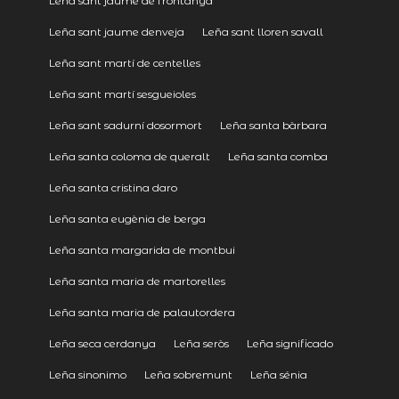
Leña sant jaume de frontanyà
Leña sant jaume denveja
Leña sant lloren savall
Leña sant martí de centelles
Leña sant martí sesgueioles
Leña sant sadurní dosormort
Leña santa bàrbara
Leña santa coloma de queralt
Leña santa comba
Leña santa cristina daro
Leña santa eugènia de berga
Leña santa margarida de montbui
Leña santa maria de martorelles
Leña santa maria de palautordera
Leña seca cerdanya
Leña seròs
Leña significado
Leña sinonimo
Leña sobremunt
Leña sénia