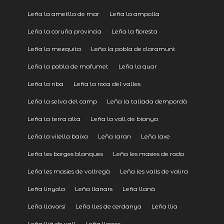
Leña la ametlla de mar
Leña la ampolla
Leña la coruña provincia
Leña la floresta
Leña la mezquita
Leña la pobla de claramunt
Leña la pobla de mafumet
Leña la quar
Leña la riba
Leña la roca del valles
Leña la selva del camp
Leña la tallada dempordà
Leña la terra alta
Leña la vall de bianya
Leña la vilella baixa
Leña laran
Leña laxe
Leña les borges blanques
Leña les masies de roda
Leña les masies de voltregà
Leña les valls de valira
Leña linyola
Leña llanars
Leña llanà
Leña llavorsí
Leña lles de cerdanya
Leña llia
Leña llià de vall
Leña llosses