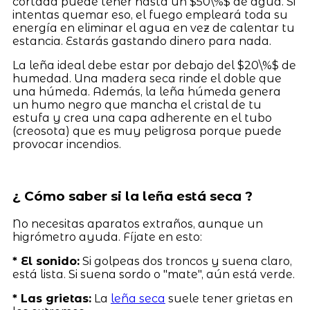
cortada puede tener hasta un $50\%$ de agua. Si
intentas quemar eso, el fuego empleará toda su
energía en eliminar el agua en vez de calentar tu
estancia. Estarás gastando dinero para nada.
La leña ideal debe estar por debajo del $20\%$ de
humedad. Una madera seca rinde el doble que
una húmeda. Además, la leña húmeda genera
un humo negro que mancha el cristal de tu
estufa y crea una capa adherente en el tubo
(creosota) que es muy peligrosa porque puede
provocar incendios.
¿ Cómo saber si la leña está seca ?
No necesitas aparatos extraños, aunque un
higrómetro ayuda. Fíjate en esto:
* El sonido:
Si golpeas dos troncos y suena claro,
está lista. Si suena sordo o "mate", aún está verde.
* Las grietas:
La
leña seca
suele tener grietas en