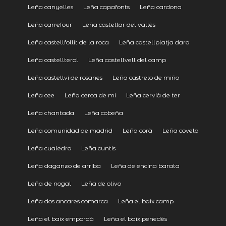
Leña canyelles
Leña capafonts
Leña cardona
Leña carrefour
Leña castellar del vallès
Leña castellfollit de la roca
Leña castellplatja daro
Leña castellterol
Leña castellvell del camp
Leña castellví de rosanes
Leña castrelo de miño
Leña cee
Leña cerca de mi
Leña cervià de ter
Leña chantada
Leña cobeña
Leña comunidad de madrid
Leña corà
Leña covelo
Leña cualedro
Leña cuntis
Leña daganzo de arriba
Leña de encina barata
Leña de nogal
Leña de olivo
Leña dos ancares comarca
Leña el baix camp
Leña el baix empordà
Leña el baix penedès