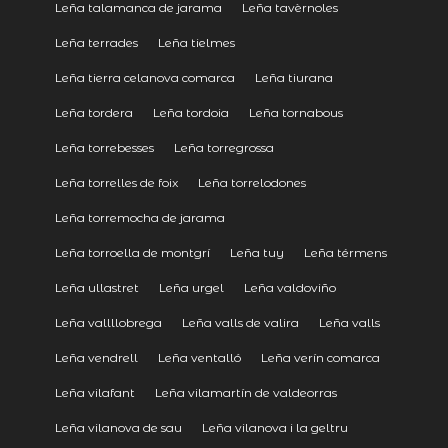
Leña talamanca de jarama
Leña tavèrnoles
Leña terrades
Leña tielmes
Leña tierra celanova comarca
Leña tiurana
Leña tordera
Leña tordoia
Leña tornabous
Leña torrebesses
Leña torregrossa
Leña torrelles de foix
Leña torrelodones
Leña torremocha de jarama
Leña torroella de montgrí
Leña tuy
Leña térmens
Leña ullastret
Leña urgel
Leña valdoviño
Leña vallllobrega
Leña valls de valira
Leña valls
Leña vendrell
Leña ventalló
Leña verín comarca
Leña vilafant
Leña vilamartín de valdeorras
Leña vilanova de sau
Leña vilanova i la geltru