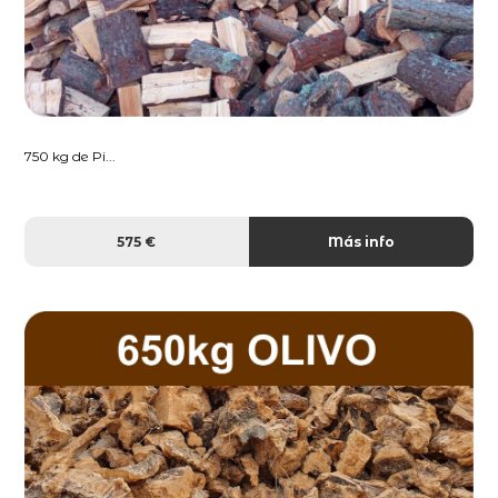
750 kg de Pi...
575 €
Más info