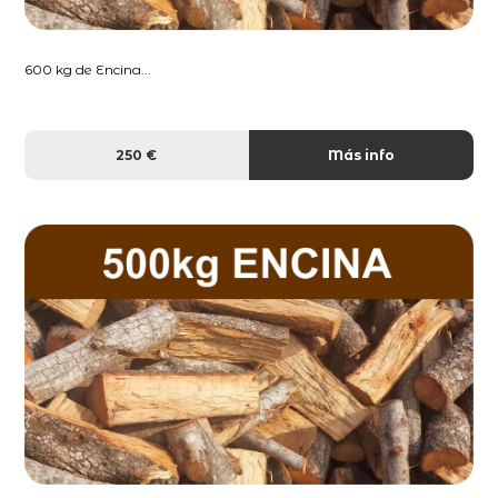
600 kg de Encina...
250 €
Más info