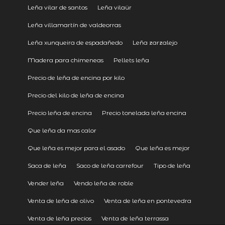
Leña vilar de santos
Leña vilaür
Leña villamartín de valdeorras
Leña xunqueira de espadañedo
Leña zarzalejo
Madera para chimeneas
Pellets leña
Precio de leña de encina por kilo
Precio del kilo de leña de encina
Precio leña de encina
Precio tonelada leña encina
Que leña da mas calor
Que leña es mejor para el asado
Que leña es mejor
Saca de leña
Saco de leña carrefour
Tipo de leña
Vender leña
Vendo leña de roble
Venta de leña de olivo
Venta de leña en pontevedra
Venta de leña precios
Venta de leña terrassa