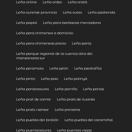
Leña online
Leña ordes
Leña oristà
Leña ourense provincia
Leña outes
Leña padrenda
Leña papiol
Leña para barbacoa mercadona
Leña para chimenea a domicilio
Leña para chimeneas precio
Leña parla
Leña parque regional de la cuenca alta del
manzanares sur
Leña peramola
Leña petín
Leña piedrafita
Leña pinto
Leña poio
Leña polinyà
Leña pontecesures
Leña porriño
Leña portas
Leña prat de comte
Leña prats de lluanès
Leña prats i sansor
Leña preixana
Leña puebla del brollón
Leña puebla del caramiñal
Leña puentecesures
Leña puentes viejas