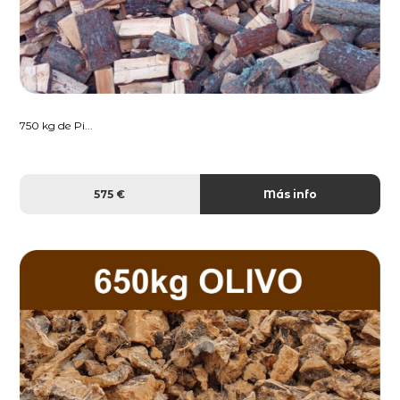
750 kg de Pi...
575 €
Más info