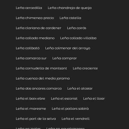
Leña cercedilla
Leña chandreja de queija
Leña chimenea precio
Leña cistella
Leña clariana de cardener
Leña coirós
Leña collado mediano
Leña collado villalba
Leña collbató
Leña colmenar del arroyo
Leña comarca sur
Leña comprar
Leña cornudella de montsant
Leña creciente
Leña cuenca del medio jarama
Leña dos ancares comarca
Leña el atazar
Leña el baix ebre
Leña el escorial
Leña el lloar
Leña el maresme
Leña el pallars sobirà
Leña el port de la selva
Leña el vendrell
Leña en ingles
Leña en navalcarnero