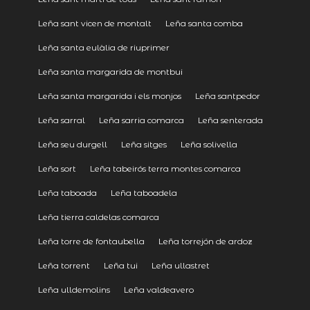
Leña sant vicen de montalt
Leña santa comba
Leña santa eulàlia de riuprimer
Leña santa margarida de montbui
Leña santa margarida i els monjos
Leña santpedor
Leña sarral
Leña sarria comarca
Leña senterada
Leña seu durgell
Leña sitges
Leña solivella
Leña sort
Leña tabeirós terra montes comarca
Leña taboada
Leña taboadela
Leña tierra caldelas comarca
Leña torre de fontaubella
Leña torrejón de ardoz
Leña torrent
Leña tui
Leña ullastret
Leña ulldemolins
Leña valdeavero