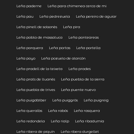
Leña paderne
Leña para chimenea cerca de mi
Leña pau
Leña pedrezuela
Leña pereiro de aguiar
Leña pinell de solsonès
Leña pira
Leña pobla de massaluca
Leña ponteareas
Leña porquera
Leña portas
Leña portella
Leña poyo
Leña pozuelo de alarcón
Leña pradell de la teixeta
Leña prades
Leña prats de lluanès
Leña puebla de la sierra
Leña puebla de trives
Leña puente nuevo
Leña puigdàlber
Leña puiggròs
Leña puigreig
Leña queralbs
Leña rabós
Leña rasquera
Leña redondela
Leña rialp
Leña ribadumia
Leña ribera de piquín
Leña ribera durgellet