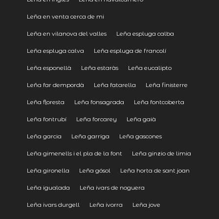
Leña en venta cerca de mi
Leña en vilanova del valles
Leña espluga calba
Leña espluga calva
Leña espluga de francolí
Leña esponellà
Leña estaràs
Leña eucalipto
Leña far dempordà
Leña fatarella
Leña finisterre
Leña floresta
Leña fonsagrada
Leña fontcoberta
Leña fontrubí
Leña forcarey
Leña gaià
Leña garcia
Leña garriga
Leña gascones
Leña gimenells i el pla de la font
Leña ginzio de limia
Leña gironella
Leña gósol
Leña horta de sant joan
Leña igualada
Leña ivars de noguera
Leña ivars durgell
Leña ivorra
Leña jove