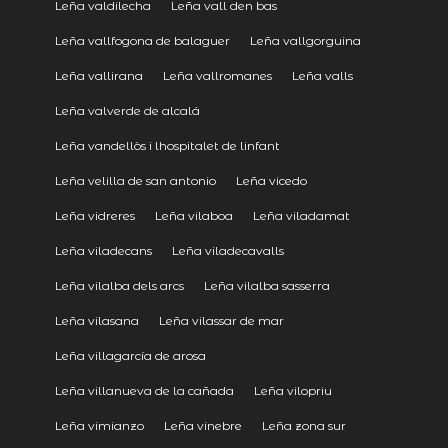
Leña valdilecha
Leña vall den bas
Leña vallfogona de balaguer
Leña vallgorguina
Leña vallirana
Leña vallromanes
Leña valls
Leña valverde de alcalá
Leña vandellòs i lhospitalet de linfant
Leña velilla de san antonio
Leña vicedo
Leña vidreres
Leña vilaboa
Leña viladamat
Leña viladecans
Leña viladecavalls
Leña vilalba dels arcs
Leña vilalba sasserra
Leña vilasana
Leña vilassar de mar
Leña villagarcía de arosa
Leña villanueva de la cañada
Leña vilopriu
Leña vimianzo
Leña vinebre
Leña zona sur