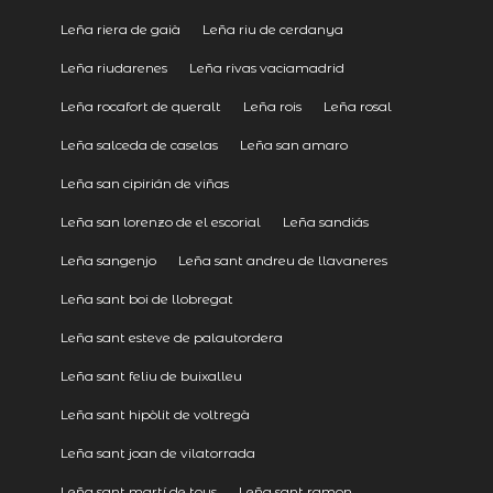
Leña riera de gaià
Leña riu de cerdanya
Leña riudarenes
Leña rivas vaciamadrid
Leña rocafort de queralt
Leña rois
Leña rosal
Leña salceda de caselas
Leña san amaro
Leña san cipirián de viñas
Leña san lorenzo de el escorial
Leña sandiás
Leña sangenjo
Leña sant andreu de llavaneres
Leña sant boi de llobregat
Leña sant esteve de palautordera
Leña sant feliu de buixalleu
Leña sant hipòlit de voltregà
Leña sant joan de vilatorrada
Leña sant martí de tous
Leña sant ramon