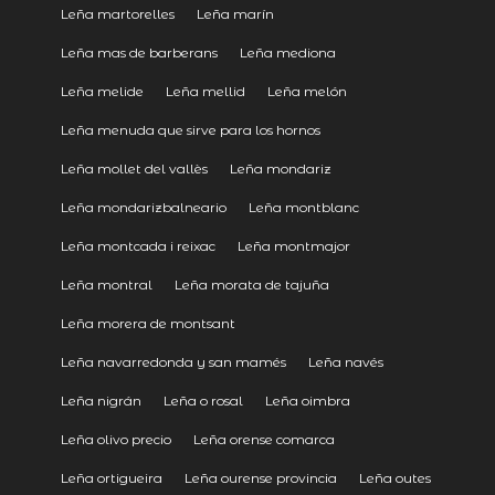
Leña martorelles
Leña marín
Leña mas de barberans
Leña mediona
Leña melide
Leña mellid
Leña melón
Leña menuda que sirve para los hornos
Leña mollet del vallès
Leña mondariz
Leña mondarizbalneario
Leña montblanc
Leña montcada i reixac
Leña montmajor
Leña montral
Leña morata de tajuña
Leña morera de montsant
Leña navarredonda y san mamés
Leña navés
Leña nigrán
Leña o rosal
Leña oimbra
Leña olivo precio
Leña orense comarca
Leña ortigueira
Leña ourense provincia
Leña outes