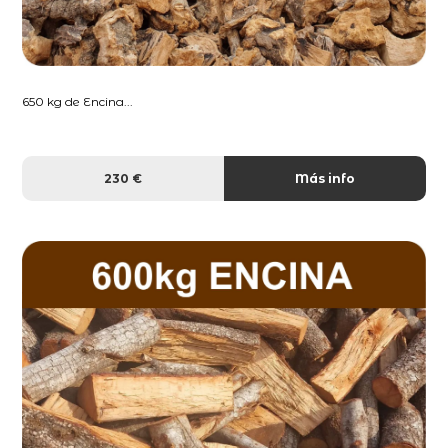
650 kg de Encina...
230 €
Más info