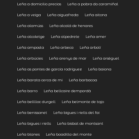
Leña a domicilio precios
Leña a pobra do caramiñal
Leña a veiga
Leña aiguafreda
Leña aitona
Leña alamúss
Leña alcalá de henares
Leña alcoletge
Leña alpedrete
Leña amer
Leña amposta
Leña arbeca
Leña arbolí
Leña arbúcies
Leña arenys de mar
Leña arsèguel
Leña as pontes de garcía rodríguez
Leña baiona
Leña barata cerca de mi
Leña barbacoa
Leña barro
Leña bellcaire dempordà
Leña belllloc durgell
Leña belmonte de tajo
Leña benissanet
Leña bigues i riells del fai
Leña bigues i riells
Leña bisbal de montsant
Leña blanes
Leña boadilla del monte