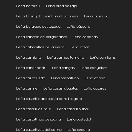
Leña botarell
Leña brea de tajo
Leña brunyola i sant martí sapresa
Leña brunyola
Leña buitrago del lozoya
Leña bàscara
Leña cabana de bergantiños
Leña cabanas
Leña cabanillas de la sierra
Leña calaf
Leña cambrils
Leña campo lameiro
Leña can forns
Leña canet dadri
Leña cangas
Leña canyelles
Leña carballedo
Leña carballino
Leña cariño
Leña carme
Leña casarrubuelos
Leña caseres
Leña castell daro platja daro i sagaró
Leña castell de mur
Leña castellbisbal
Leña castellnou de seana
Leña castellolí
Leña castellvell del camp
Leña cedeira