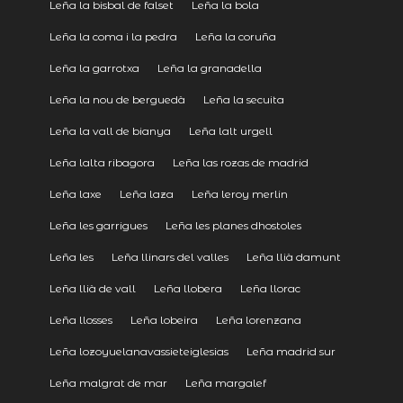
Leña la bisbal de falset
Leña la bola
Leña la coma i la pedra
Leña la coruña
Leña la garrotxa
Leña la granadella
Leña la nou de berguedà
Leña la secuita
Leña la vall de bianya
Leña lalt urgell
Leña lalta ribagora
Leña las rozas de madrid
Leña laxe
Leña laza
Leña leroy merlin
Leña les garrigues
Leña les planes dhostoles
Leña les
Leña llinars del valles
Leña llià damunt
Leña llià de vall
Leña llobera
Leña llorac
Leña llosses
Leña lobeira
Leña lorenzana
Leña lozoyuelanavassieteiglesias
Leña madrid sur
Leña malgrat de mar
Leña margalef