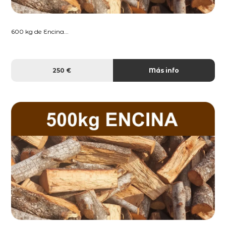
600 kg de Encina...
250 €
Más info