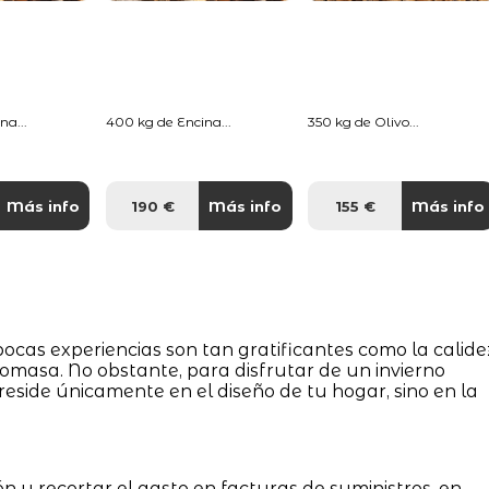
na...
400 kg de Encina...
350 kg de Olivo...
Más info
190 €
Más info
155 €
Más info
cas experiencias son tan gratificantes como la calide
omasa. No obstante, para disfrutar de un invierno
 reside únicamente en el diseño de tu hogar, sino en la
ón y recortar el gasto en facturas de suministros, en