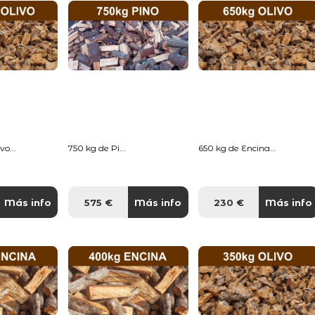
o...
750 kg de Pi...
650 kg de Encina...
Más info
575 €
Más info
230 €
Más info