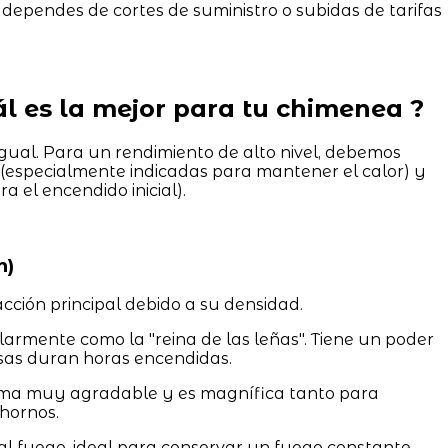
dependes de cortes de suministro o subidas de tarifas
uál es la mejor para tu chimenea ?
ual. Para un rendimiento de alto nivel, debemos
(especialmente indicadas para mantener el calor) y
a el encendido inicial).
n)
cción principal debido a su densidad.
rmente como la "reina de las leñas". Tiene un poder
asas duran horas encendidas.
ma muy agradable y es magnífica tanto para
hornos.
l fuego, ideal para conservar un fuego constante