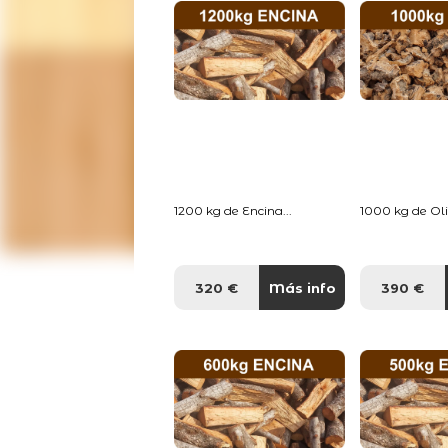
1200 kg de Encina...
1000 kg de Oliv
320 €
Más info
390 €