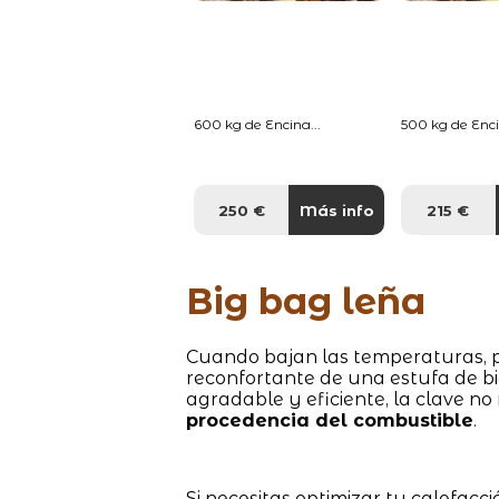
600 kg de Encina...
500 kg de Enci
250 €
Más info
215 €
Big bag leña
Cuando bajan las temperaturas, po
reconfortante de una estufa de bi
agradable y eficiente, la clave no
procedencia del combustible
.
Si necesitas optimizar tu calefacci