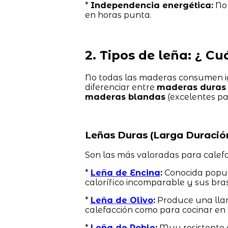
*
Independencia energética:
No 
en horas punta.
2. Tipos de leña: ¿ C
No todas las maderas consumen ig
diferenciar entre
maderas duras
maderas blandas
(excelentes par
Leñas Duras (Larga Duració
Son las más valoradas para calefa
*
Leña de Encina
:
Conocida popula
calorífico incomparable y sus br
*
Leña de Olivo
:
Produce una lla
calefacción como para cocinar en 
*
Leña de Roble
:
Muy resistente a