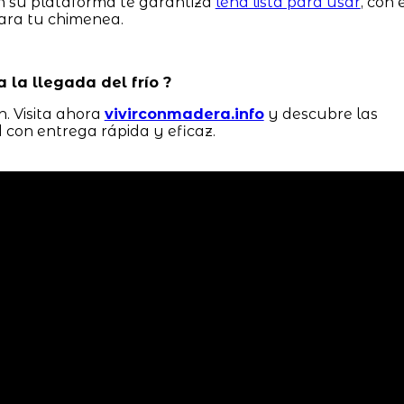
n su plataforma te garantiza
leña lista para usar
, con 
ara tu chimenea.
a la llegada del frío ?
. Visita ahora
vivirconmadera.info
y descubre las
 con entrega rápida y eficaz.