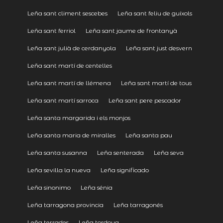
Leña sant climent sescebes
Leña sant feliu de guíxols
Leña sant ferriol
Leña sant jaume de frontanyà
Leña sant julià de cerdanyola
Leña sant just desvern
Leña sant martí de centelles
Leña sant martí de llémena
Leña sant martí de tous
Leña sant martí sarroca
Leña sant pere pescador
Leña santa margarida i els monjos
Leña santa maria de miralles
Leña santa pau
Leña santa susanna
Leña senterada
Leña seva
Leña sevilla la nueva
Leña significado
Leña sinonimo
Leña sénia
Leña tarragona provincia
Leña tarragonés
Leña terrades
Leña tordoya