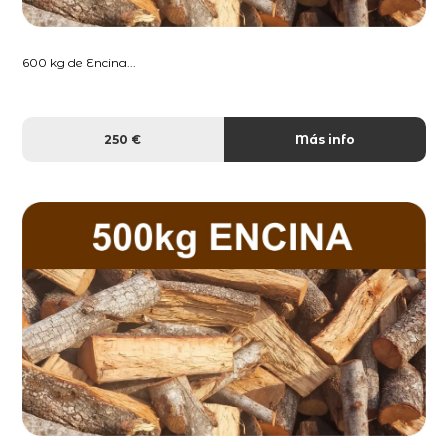
600 kg de Encina...
250 €
Más info