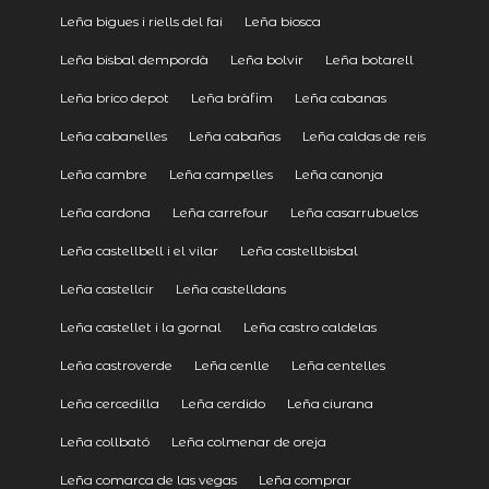
Leña bigues i riells del fai
Leña biosca
Leña bisbal dempordà
Leña bolvir
Leña botarell
Leña brico depot
Leña bràfim
Leña cabanas
Leña cabanelles
Leña cabañas
Leña caldas de reis
Leña cambre
Leña campelles
Leña canonja
Leña cardona
Leña carrefour
Leña casarrubuelos
Leña castellbell i el vilar
Leña castellbisbal
Leña castellcir
Leña castelldans
Leña castellet i la gornal
Leña castro caldelas
Leña castroverde
Leña cenlle
Leña centelles
Leña cercedilla
Leña cerdido
Leña ciurana
Leña collbató
Leña colmenar de oreja
Leña comarca de las vegas
Leña comprar