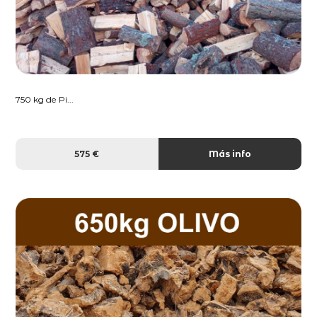
750 kg de Pi...
575 €
Más info