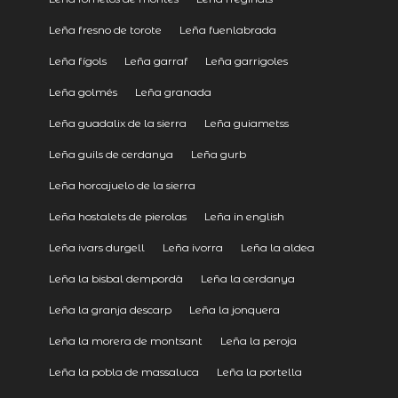
Leña fresno de torote
Leña fuenlabrada
Leña fígols
Leña garraf
Leña garrigoles
Leña golmés
Leña granada
Leña guadalix de la sierra
Leña guiametss
Leña guils de cerdanya
Leña gurb
Leña horcajuelo de la sierra
Leña hostalets de pierolas
Leña in english
Leña ivars durgell
Leña ivorra
Leña la aldea
Leña la bisbal dempordà
Leña la cerdanya
Leña la granja descarp
Leña la jonquera
Leña la morera de montsant
Leña la peroja
Leña la pobla de massaluca
Leña la portella