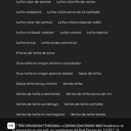
Leña vilar de santos
Leña vilariño de conso
Leña vilasacra
Leña villanueva de la cañada
Leña villar de santos
Leña villaviciosa de odón
Leña vimbodí i poblet
Leña viveiro
Leña òdena
Leña òrrius
Leña órdes comarca
Precio de leña de pino
Que leña es mejor aromo o eucalipto
Que leña es mejor para el asado
Saca de leña
Sacos leña leroy merlin
Vendo leña
Venta de leña a domicilio
Venta de leña cerca de mi
Venta de leña cerdanya
Venta de leña cortada
Venta de leña en tarragona
Venta de leña lleida
Venta de leña precio kilo
Venta de leña sin cortar
OK
|
Más información
| Solicitamos su permiso para obtener datos estadísticos de
su navegación en esta web, en cumplimiento del Real Decreto-ley 13/2012. Si