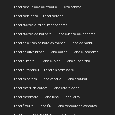
Leña comunidad de madrid
Leña conesa
Leña coristanco
Leña cortada
Leña cuenca alta del manzanares
Leña cuenca de barberá
Leña cuenca del henares
Leña de arizonica para chimenea
Leña de nogal
Leña de olivo precio
Leña dozón
Leña el montmell
Leña el morell
Leña el pino
Leña el priorato
Leña el vendrell
Leña els prats de rei
Leña es bòrdes
Leña espolla
Leña esquirol
Leña esterri de cardós
Leña esterri dàneu
Leña estremera
Leña fene
Leña ferrol
Leña fisterra
Leña flix
Leña fonsagrada comarca
Leña fornelos de montes
Leña freginals