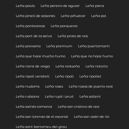
Leña paüls
Leña pereiro de aguiar
Leña piera
Leña pinell de solsonès
Leña piñuécar
Leña pol
Leña ponteareas
Leña porqueres
Leña port de la selva
Leña prats de reis
Leña preixana
Leña premium
Leña puertomarín
Leña que hace mucho humo
Leña que no hace humo
Leña rairiz de veiga
Leña redueña
Leña riotorto
Leña ripoll vendrell
Leña ripoll
Leña ripollet
Leña riudoms
Leña roses
Leña rozas de puerto real
Leña rubiana
Leña rupit i pruit
Leña sallent
Leña salnés comarca
Leña san cristovo de cea
Leña san lorenzo de el escorial
Leña san xoán de río
Leña sant bartomeu del grau