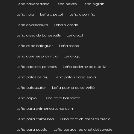
Leña navacerrada
Leña nieves
Leña nigrán
Leña noia
Leña o pellet
Leña o porriño
Leña o valadouro
Leña o vicedo
Leña olesa de bonesvalls
Leña olot
Leña os de balaguer
Leña osona
Leña ourense provincia
Leña oya
Leña pacs del penedès
Leña paderne de allariz
Leña palas de rey
Leña palau danglesola
Leña palausator
Leña palma de cervelló
Leña papiol
Leña para barbacoa
Leña para chimenea cerca de mi
Leña para chimenea
Leña para chimeneas precio
Leña para paella
Leña parque regional del sureste