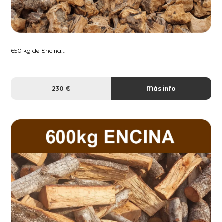
650 kg de Encina...
230 €
Más info