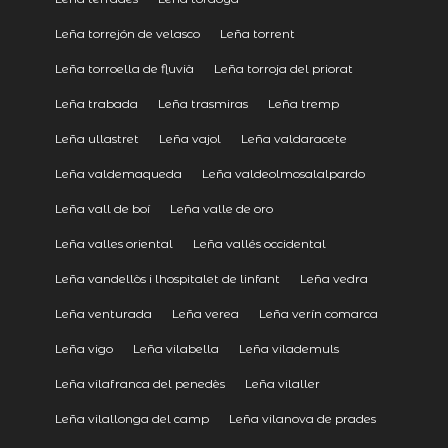
Leña torrejón de velasco
Leña torrent
Leña torroella de fluvià
Leña torroja del priorat
Leña trabada
Leña trasmiras
Leña tremp
Leña ullastret
Leña vajol
Leña valdaracete
Leña valdemaqueda
Leña valdeolmosalalpardo
Leña vall de boí
Leña valle de oro
Leña valles oriental
Leña vallés occidental
Leña vandellòs i lhospitalet de linfant
Leña vedra
Leña venturada
Leña verea
Leña verín comarca
Leña vigo
Leña vilabella
Leña vilademuls
Leña vilafranca del penedès
Leña vilaller
Leña vilallonga del camp
Leña vilanova de prades