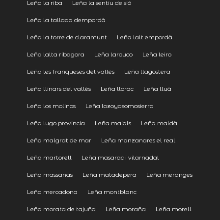
Leña la riba
Leña la sentiu de sió
Leña la tallada dempordà
Leña la torre de claramunt
Leña lalt empordà
Leña lalta ribagora
Leña larouco
Leña leiro
Leña les franqueses del vallès
Leña llagostera
Leña llinars del vallès
Leña llorac
Leña lluà
Leña los molinos
Leña lozoyasomosierra
Leña lugo provincia
Leña maials
Leña maldà
Leña malgrat de mar
Leña manzanares el real
Leña martorell
Leña masarac i vilarnadal
Leña massanas
Leña matadepera
Leña meranges
Leña mercadona
Leña montblanc
Leña morata de tajuña
Leña moraña
Leña morell