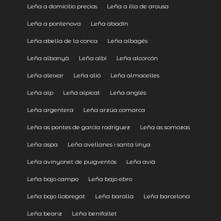
Leña a domicilio precios
Leña a illa de arousa
Leña a pontenova
Leña abadín
Leña abella de la conca
Leña albagés
Leña albanyà
Leña albí
Leña alcorcón
Leña aleixar
Leña alió
Leña almacelles
Leña alp
Leña alpicat
Leña anglés
Leña argentera
Leña arzúa comarca
Leña as pontes de garcía rodríguez
Leña as somozas
Leña aspa
Leña avellanes i santa linya
Leña avinyonet de puigventós
Leña avià
Leña bajo campo
Leña bajo ebro
Leña bajo llobregat
Leña baralla
Leña barcelona
Leña beariz
Leña benifallet